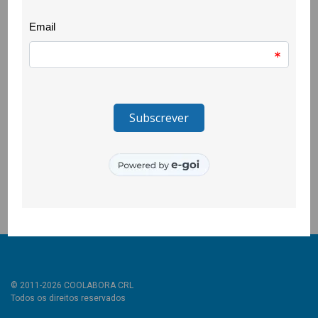
personagens da obra literária “O Carnaval dos Animais” de
Camille Saint-Saëns, para desfilarem no corso de carnaval.
Um trabalho em que as crianças participaram activamente na
construção das suas máscaras e que envolveu todos os
professores e professoras das áreas disciplinares que
integram o Plano de Inovação.
E nem os/as familiares e várias pessoas da comunidade
ficaram de fora, pois envolveram-se na costura dos adereços
que serviram de caracterização dos animais, personagens
desta história.
© 2011-2026 COOLABORA CRL
Todos os direitos reservados