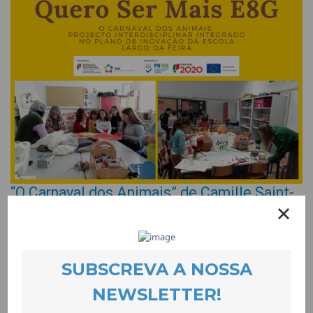
“O Carnaval dos Animais” de Camille Saint-
Saëns ganhou vida na Escola do Largo da
Feira
EVENTOS
23 February 2023
O Plano de Inovação da Escola Largo da Feira levou à rua as