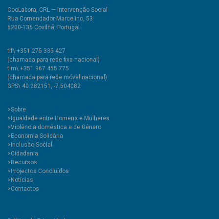
CooLabora, CRL — Intervenção Social
Rua Comendador Marcelino, 53
6200-136 Covilhã, Portugal
tlf\ +351 275 335 427
(chamada para rede fixa nacional)
tlm\ +351 967 455 775
(chamada para rede móvel nacional)
GPS\ 40.282151, -7.504082
>
Sobre
>Igualdade entre Homens e Mulheres
>Violência doméstica e de Género
>Economia Solidária
>Inclusão Social
>Cidadania
>Recursos
>Projectos Concluídos
>Notícias
>Contactos