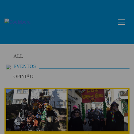
Skip
to
content
ALL
EVENTOS
OPINIÃO