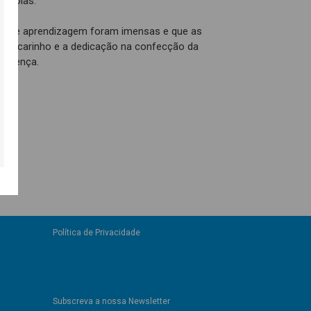
Escolas.
ilha e aprendizagem foram imensas e que as
. O carinho e a dedicação na confecção da
iferença.
Política de Privacidade
Subscreva a nossa Newsletter