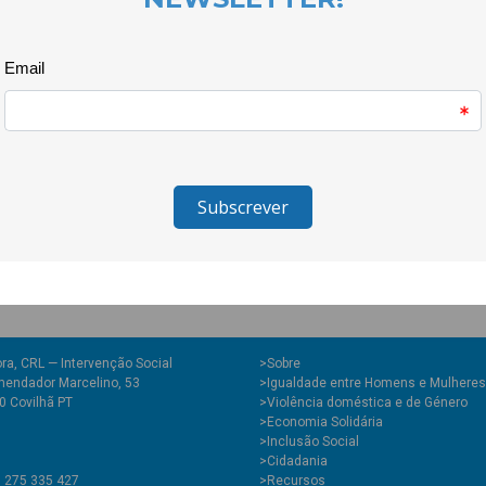
participará no torneio do Clube 
Escusado será dizer que a part
bonecas ficaram deslumbrantes
“costureirinha” fizeram toda a d
ra, CRL — Intervenção Social
>
Sobre
endador Marcelino, 53
>Igualdade entre Homens e Mulheres
0 Covilhã PT
>Violência doméstica e de Género
>Economia Solidária
>Inclusão Social
>Cidadania
1 275 335 427
>Recursos