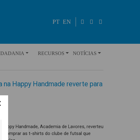
PT
EN
IDADANIA
RECURSOS
NOTÍCIAS
ta na Happy Handmade reverte para
da Happy Handmade, Academia de Lavores, reverteu
rá comprar as t-shirts do clube de futsal que