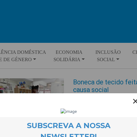
LÊNCIA DOMÉSTICA
ECONOMIA
INCLUSÃO
C
E DE GÉNERO
SOLIDÁRIA
SOCIAL
Boneca de tecido fei
causa social
EVENTOS
23 March 2023
No mês de Março a iniciativa 
para a inclusão social e permiti