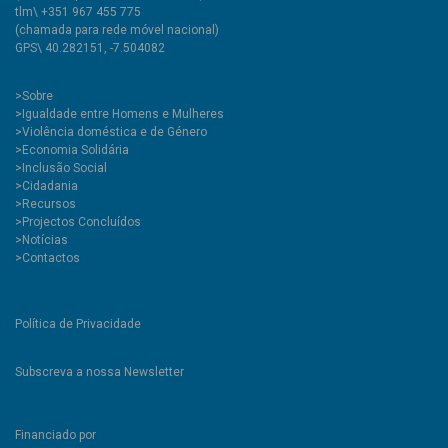
tlm\ +351 967 455 775
(chamada para rede móvel nacional)
GPS\ 40.282151, -7.504082
>
Sobre
>Igualdade entre Homens e Mulheres
>Violência doméstica e de Género
>Economia Solidária
>Inclusão Social
>Cidadania
>Recursos
>Projectos Concluídos
>Notícias
>Contactos
Política de Privacidade
Subscreva a nossa Newsletter
Financiado por