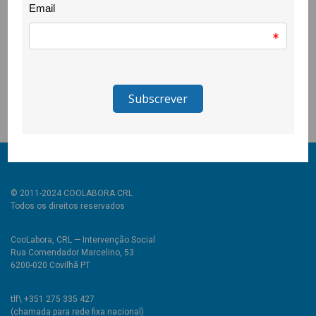
Como objectivo esta acção pretendeu sensibilizar as crianças,
pais e mães para combinações de alimentos ou refeições
alternativas mais saudáveis do que as convencionais e,
também, para a importância da prática de uma alimentação
saudável e, consequentemente, dos riscos que podem advir do
consumo de alimentos menos aconselháveis.
© 2011-2024 COOLABORA CRL
Todos os direitos reservados
CooLabora, CRL — Intervenção Social
Rua Comendador Marcelino, 53
6200-020 Covilhã PT
tlf\ +351 275 335 427
(chamada para rede fixa nacional)