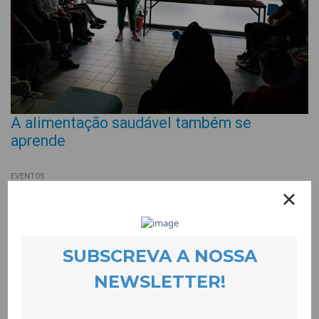
A alimentação saudável também se
aprende
EVENTOS
29 May 2023
No âmbito do projecto CLDS.4G.COVILHÃ, decorreu uma
sessão de sensibilização sobre alimentação saudável, para os
alunos e alunas da Escola Básica de S. Silvestre e respectivos
pais e mães. Esta sessão foi dinamizada por uma enfermeira
especializada na área da Saúde Escolar, que abordou as
questões da alimentação saudável em ambiente escolar.