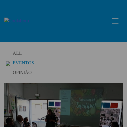
Skip
to
content
ALL
EVENTOS
OPINIÃO