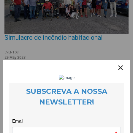
Simulacro de incêndio habitacional
EVENTOS
29 May 2023
Com apoio indispensável dos Bombeiros Voluntários da
Covilhã fez-se este mês um simulacro na Loja Social do Bairro
do Cabeço no Tortosendo.
O simulacro permitiu recriar um incêndio num dos espaços do
projecto e partilhar dúvidas e informações entre as pessoas
presentes.
Esta foi uma iniciativa integrada no desafio do Programa
Escolhas para sensibilizar a população para as medidas de
autoproteção e segurança contra as catástrofes naturais e
outras.