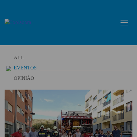
Skip
to
content
ALL
EVENTOS
OPINIÃO