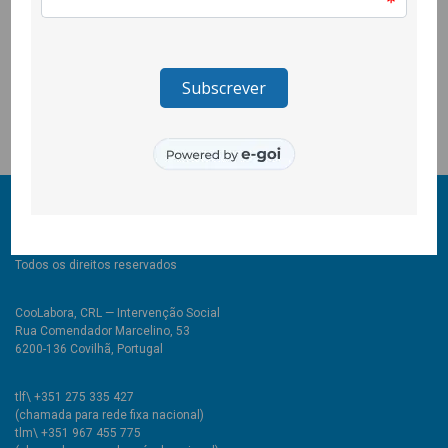
Decorreu através do projecto Quero Ser Mais – E8G,
promovido pela Secretaria de Estado da Igualdade e Migrações
e pelo Alto-Comissariado para as Migrações, através do
Programa Escolhas, e é cofinanciado pelo POISE através do
Fundo Social Europeu.
© 2011-2026 COOLABORA CRL
Todos os direitos reservados
CooLabora, CRL — Intervenção Social
Rua Comendador Marcelino, 53
6200-136 Covilhã, Portugal
tlf\ +351 275 335 427
(chamada para rede fixa nacional)
tlm\ +351 967 455 775