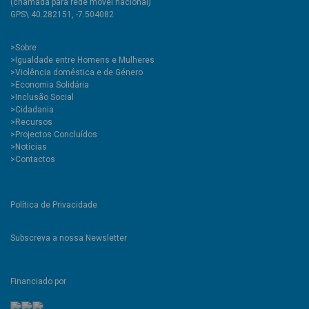
(chamada para rede móvel nacional)
GPS\ 40.282151, -7.504082
>
Sobre
>Igualdade entre Homens e Mulheres
>Violência doméstica e de Género
>Economia Solidária
>Inclusão Social
>Cidadania
>Recursos
>Projectos Concluídos
>Notícias
>Contactos
Política de Privacidade
Subscreva a nossa Newsletter
Financiado por