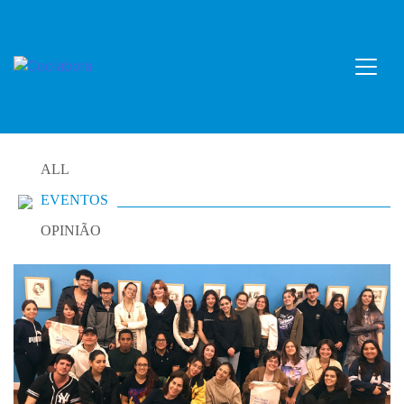
Skip
to
content
ALL
EVENTOS
OPINIÃO