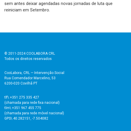
sem antes deixar agendadas novas jornadas de luta que
reiniciam em Setembro.
© 2011-2024 COOLABORA CRL
Todos os direitos reservados
CooLabora, CRL — Intervenção Social
Rua Comendador Marcelino, 53
6200-020 Covilhã PT
tlf\ +351 275 335 427
(chamada para rede fixa nacional)
tlm\ +351 967 455 775
(chamada para rede móvel nacional)
GPS\ 40.282151, -7.504082