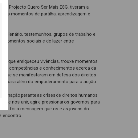
s do Projecto Quero Ser Mais E8G, tiveram a
vários momentos de partilha, aprendizagem e
os.
m plenário, testemunhos, grupos de trabalho e
 momentos sociais e de lazer entre
ica, que enriqueceu vivências, trouxe momentos
ço de competências e conhecimentos acerca da
as que se manifestaram em defesa dos direitos
la; para além do empoderamento para a acção.
dignação perante as crises de direitos humanos
de nos unir, agir e pressionar os governos para
Essa foi a mensagem que os e as jovens do
e encontro.