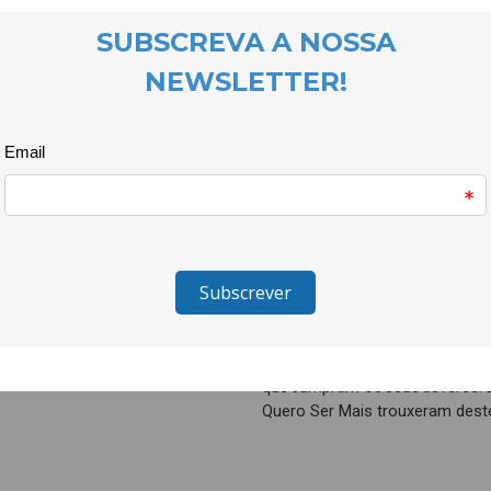
Durante estes cinco dias, joven
oportunidade de participar em 
activismo pelos direitos human
O programa incluiu momentos e
sessões paralelas, mas também
participantes.
Sem dúvida, uma experiência ún
muito positivos, como o refor
repressão sentida pelas pesso
humanos desde o Irão até Ango
Porque não basta mostrarmos in
que acontecem no mundo, temos 
que cumpram os seus deveres. 
Quero Ser Mais trouxeram dest