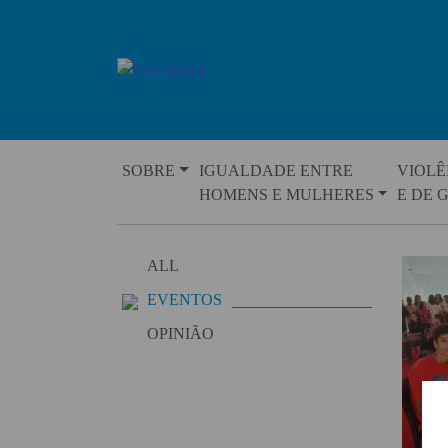
Skip
to
content
SOBRE
IGUALDADE ENTRE
VIOLÊ
HOMENS E MULHERES
E DE 
ALL
EVENTOS
OPINIÃO