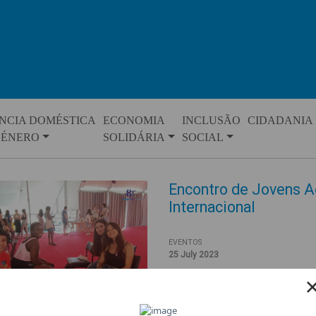
NCIA DOMÉSTICA
ECONOMIA
INCLUSÃO
CIDADANIA
GÉNERO
SOLIDÁRIA
SOCIAL
Encontro de Jovens A
Internacional
EVENTOS
25 July 2023
Ocorreu entre os dias 12 e 16 d
realizado pela Amnistia Internac