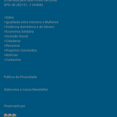
(chamada para rede móvel nacional)
GPS\ 40.282151, -7.504082
>
Sobre
>Igualdade entre Homens e Mulheres
>Violência doméstica e de Género
>Economia Solidária
>Inclusão Social
>Cidadania
>Recursos
>Projectos Concluídos
>Notícias
>Contactos
Política de Privacidade
Subscreva a nossa Newsletter
Financiado por