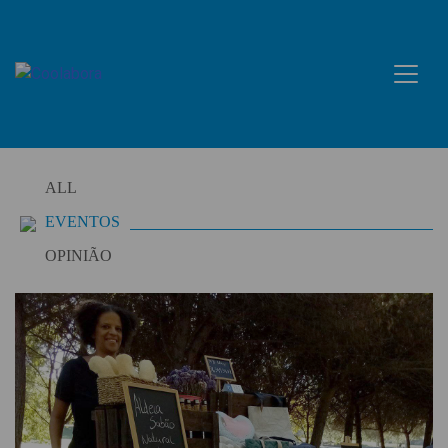
Skip
to
content
ALL
EVENTOS
OPINIÃO