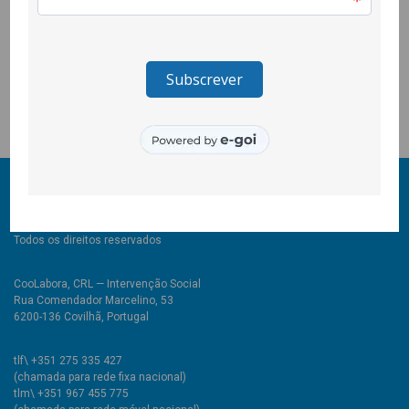
justiça comercial e que nos fez este simpático convite.
A Aldeia Sabão levou produtos de algumas produtoras da rede
porque estamos a experimentar formas colaborativas de
comercialização.
© 2011-2026 COOLABORA CRL
Todos os direitos reservados
CooLabora, CRL — Intervenção Social
Rua Comendador Marcelino, 53
6200-136 Covilhã, Portugal
tlf\ +351 275 335 427
(chamada para rede fixa nacional)
tlm\ +351 967 455 775