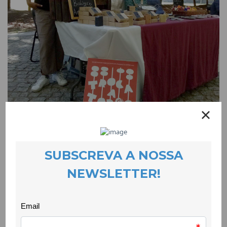
Rede TROCA A TOD@S no Almada Green
Market
EVENTOS
26 September 2023
O Troca a Tod@s foi até ao Almada Green Market, uma
iniciativa organizada pelo CIDAC que teve como temática a