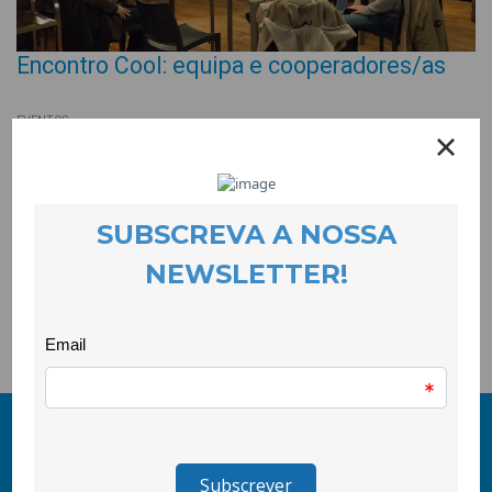
Encontro Cool: equipa e cooperadores/as
EVENTOS
21 December 2023
Os cooperadores e as cooperadoras juntaram-se à equipa da
CooLabora na Pousada da Juventude da Serra da Estrela que
tinha passado o dia em acções de team building para, em
conjunto, revermos a nossa estratégia organizacional,
reflectirmos sobre as actividades para 2024 e elegermos os
órgãos sociais que tomarão posse em Janeiro.
© 2011-2026 COOLABORA CRL