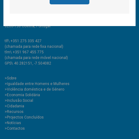
Todos os direitos reservados
CooLabora, CRL — Intervenção Social
Rua Comendador Marcelino, 53
6200-136 Covilhã, Portugal
tlf\ +351 275 335 427
(chamada para rede fixa nacional)
tlm\ +351 967 455 775
(chamada para rede móvel nacional)
GPS\ 40.282151, -7.504082
>
Sobre
>Igualdade entre Homens e Mulheres
>Violência doméstica e de Género
>Economia Solidária
>Inclusão Social
>Cidadania
>Recursos
>Projectos Concluídos
>Notícias
>Contactos