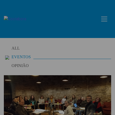
Skip
to
content
ALL
EVENTOS
OPINIÃO