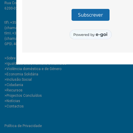
Rua Comendador Marcelino, 53
6200-020 Covilhã PT
tlf\ +351 275 335 427
(chamada para rede fixa nacional)
tlm\ +351 967 455 775
(chamada para rede móvel nacional)
GPS\ 40.282151, -7.504082
>
Sobre
>Igualdade entre Homens e Mulheres
>Violência doméstica e de Género
>Economia Solidária
>Inclusão Social
>Cidadania
>Recursos
>Projectos Concluídos
>Notícias
>Contactos
Política de Privacidade