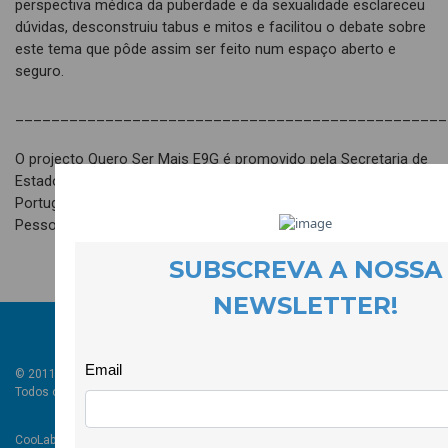
perspectiva médica da puberdade e da sexualidade esclareceu
dúvidas, desconstruiu tabus e mitos e facilitou o debate sobre
este tema que pôde assim ser feito num espaço aberto e
seguro.
________________________________________________
O projecto Quero Ser Mais E9G é promovido pela Secretaria de
Estado da Juventude e do Desporto, através do Instituto
Português do Desporto e Juventude, I.P. e é cofinanciado pelo
Pessoas 2030, Portugal 2030 e União Europeia.
© 2011-2024 COOLABORA CRL
Todos os direitos reservados
CooLabora, CRL — Intervenção Social