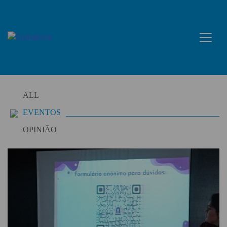
Skip
to
content
ALL
EVENTOS
OPINIÃO