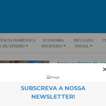
LÊNCIA DOMÉSTICA
ECONOMIA
INCLUSÃO
C
E DE GÉNERO
SOLIDÁRIA
SOCIAL
Apoio a vítimas de vi
30 September 2024
O Gabinete de Apoio a Vítimas
continua o trabalho diário de a
encaminhamento social de forma