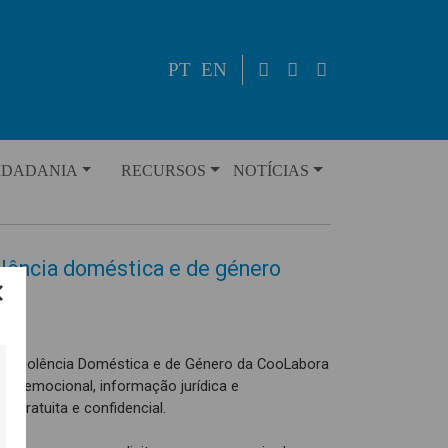
PT
EN
IDADANIA
RECURSOS
NOTÍCIAS
olência doméstica e de género
 de Violência Doméstica e de Género da CooLabora
poio emocional, informação jurídica e
 gratuita e confidencial.