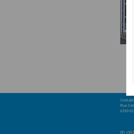
CooLabo
Rua Com
6200-02
tlf\ +35