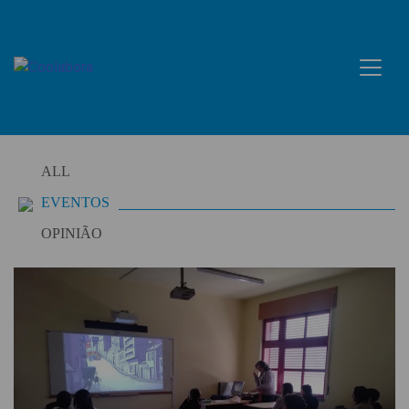
Skip
to
content
ALL
EVENTOS
OPINIÃO