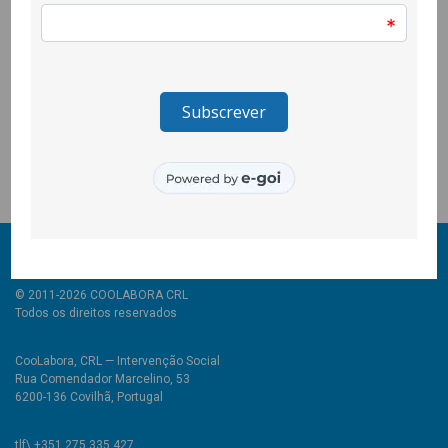
preparar actividades para toda a escola com duas turmas do
9º ano.
O EDxperimentar é promovido pela
FGS – Fundação Gonçalo
da Silveira
, em parceria com a Casa Velha (Ourém), Mandacarú
(Faro) e CooLabora (Covilhã). É co-financiado pelo Instituto
Camões, I.P.
© 2011-2026 COOLABORA CRL
Todos os direitos reservados
CooLabora, CRL — Intervenção Social
Rua Comendador Marcelino, 53
6200-136 Covilhã, Portugal
tlf\ +351 275 335 427