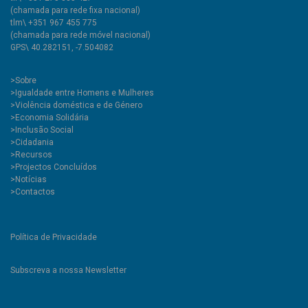
(chamada para rede fixa nacional)
tlm\ +351 967 455 775
(chamada para rede móvel nacional)
GPS\ 40.282151, -7.504082
>
Sobre
>Igualdade entre Homens e Mulheres
>Violência doméstica e de Género
>Economia Solidária
>Inclusão Social
>Cidadania
>Recursos
>Projectos Concluídos
>Notícias
>Contactos
Política de Privacidade
Subscreva a nossa Newsletter