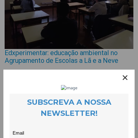
Edxperimentar: educação ambiental no
Agrupamento de Escolas a Lã e a Neve
EVENTOS
25 November 2024
O EDxperimentar continua a trilhar caminhos na educação para
a cidadania global. Dias 13 e 14 de Novembro estivemos de
novo no Agrupamento de Escolas a Lã e a Neve para, em
conjunto com a coordenadora de educação para a cidadania
global, realizarmos mais duas sessões sobre os temas do
referencial de educação ambiental para a sustentabilidade que
começaram com um belo vídeo inspiracional. Estamos a