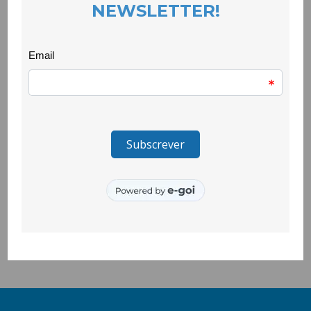
parentalidade.
A iniciativa ‘Pequenos Chefes” foi uma sessão para pais, mães
e filhos /as numa escola que se quer saudável e feliz, contou
com o apoio da nutricionista Carolina Nunes do projecto Nham,
NHam e foi um momento prático, que implicou cozinhar em
equipas para depois se deliciaram com receitas simples para
lanches nutritivos capazes de alimentar crianças e jovens em
crescimento.
____________________
O projecto Quero Ser Mais E9G é promovido pela Secretaria de
Estado da Juventude e do Desporto, através do Instituto
Português do Desporto e Juventude, I.P. e é cofinanciado pelo
Pessoas 2030, Portugal 2030 e União Europeia.