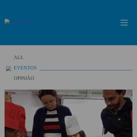
Skip
to
content
ALL
EVENTOS
OPINIÃO