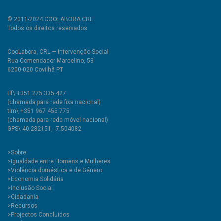
© 2011-2024 COOLABORA CRL
Todos os direitos reservados
CooLabora, CRL — Intervenção Social
Rua Comendador Marcelino, 53
6200-020 Covilhã PT
tlf\ +351 275 335 427
(chamada para rede fixa nacional)
tlm\ +351 967 455 775
(chamada para rede móvel nacional)
GPS\ 40.282151, -7.504082
>
Sobre
>Igualdade entre Homens e Mulheres
>Violência doméstica e de Género
>Economia Solidária
>Inclusão Social
>Cidadania
>Recursos
>Projectos Concluídos