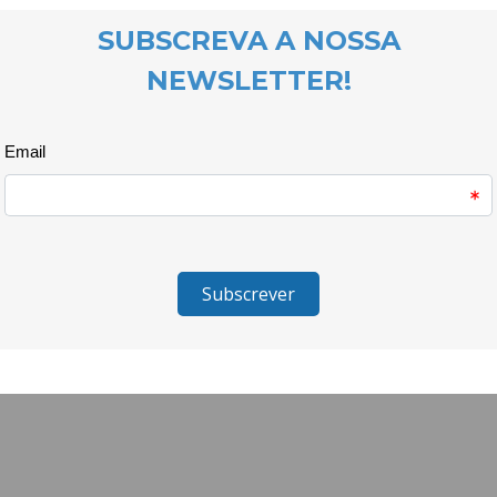
violência doméstica. Se este e
remetido para o foro íntimo da
legal enquanto crime público c
representou um contributo muit
embora hoje não seja difícil en
violência se alicerça, houve g
humanos das mulheres e hoje 
face à violência doméstica. D
longo caminho a percorrer.