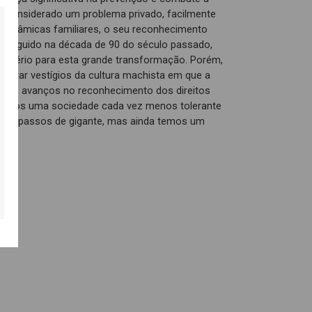
ra considerado um problema privado, facilmente
s dinâmicas familiares, o seu reconhecimento
onseguido na década de 90 do século passado,
o sério para esta grande transformação. Porém,
contrar vestígios da cultura machista em que a
randes avanços no reconhecimento dos direitos
temos uma sociedade cada vez menos tolerante
emos passos de gigante, mas ainda temos um