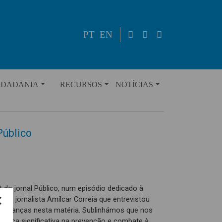
PT
EN
IDADANIA
RECURSOS
NOTÍCIAS
Público
do jornal Público, num episódio dedicado à
elo jornalista Amílcar Correia que entrevistou
mudanças nesta matéria. Sublinhámos que nos
ança significativa na prevenção e combate à