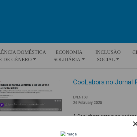
LÊNCIA DOMÉSTICA
ECONOMIA
INCLUSÃO
C
E DE GÉNERO
SOLIDÁRIA
SOCIAL
CooLabora no Jornal 
EVENTOS
26 February 2025
A CooLabora esteve no podcast 
violência doméstica conduzido p
Graça Rojão sobre as grandes 
últimos 50 anos houve uma mud