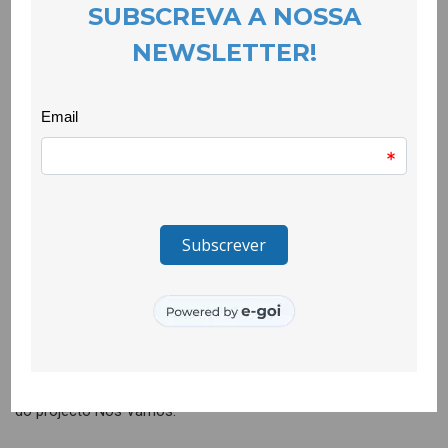
EVENTOS
26 March 2025
O Enterro do Entrudo, uma tradição única no concelho da
Covilhã que o Grupo Recreativo Vitória de Santo António
mantém viva, marcou a despedida do Carnaval da Neve de
2025. O cortejo partiu da colectividade e foi até à Praça do
Município, onde era aguardado por uma multidão de pessoas.
Pelo caminho ecoaram os choros das carpideiras que, na
chegada à Praça do Município, se fundiram com a sonoridade
trazida pelo grupo Toca a Bombar. Este ano o Vitória também
trouxe ao encerramento do Carnaval um momento original,
bem enquadrado no espírito satírico desta quadra, onde a
missa e a leitura do testamento do entrudo deram expressão à
crítica social sobre a cidade e sobre o bairro de Stº António,
com rimas que apontaram as principais questões resultantes
do diagnóstico participado que decorreu no bairro, no âmbito
do projecto Nós Vamos.