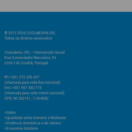
© 2011-2026 COOLABORA CRL
Todos os direitos reservados
CooLabora, CRL — Intervenção Social
Rua Comendador Marcelino, 53
6200-136 Covilhã, Portugal
tlf\ +351 275 335 427
(chamada para rede fixa nacional)
tlm\ +351 967 455 775
(chamada para rede móvel nacional)
GPS\ 40.282151, -7.504082
>
Sobre
>Igualdade entre Homens e Mulheres
>Violência doméstica e de Género
>Economia Solidária