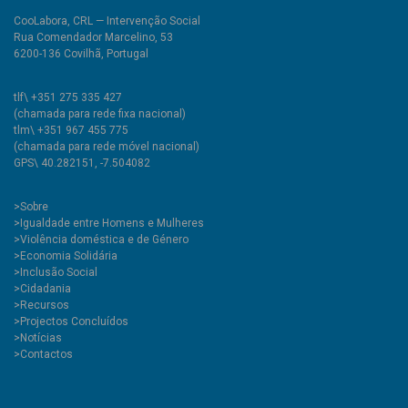
CooLabora, CRL — Intervenção Social
Rua Comendador Marcelino, 53
6200-136 Covilhã, Portugal
tlf\ +351 275 335 427
(chamada para rede fixa nacional)
tlm\ +351 967 455 775
(chamada para rede móvel nacional)
GPS\ 40.282151, -7.504082
>
Sobre
>Igualdade entre Homens e Mulheres
>Violência doméstica e de Género
>Economia Solidária
>Inclusão Social
>Cidadania
>Recursos
>Projectos Concluídos
>Notícias
>Contactos