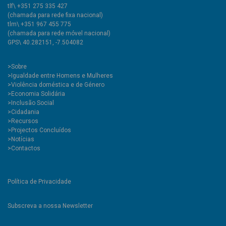
tlf\ +351 275 335 427
(chamada para rede fixa nacional)
tlm\ +351 967 455 775
(chamada para rede móvel nacional)
GPS\ 40.282151, -7.504082
>
Sobre
>Igualdade entre Homens e Mulheres
>Violência doméstica e de Género
>Economia Solidária
>Inclusão Social
>Cidadania
>Recursos
>Projectos Concluídos
>Notícias
>Contactos
Política de Privacidade
Subscreva a nossa Newsletter