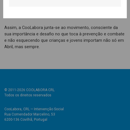
perpetuação de comportamentos e, ainda, junto de
responsáveis legais, de forma a capacitá-los/as com
competências parentais.
Assim, a CooLabora junta-se ao movimento, consciente da
sua importância e desafio no que toca à prevenção e combate
e não esquecendo que crianças e jovens importam não só em
Abril, mas sempre.
© 2011-2026 COOLABORA CRL
Todos os direitos reservados
CooLabora, CRL — Intervenção Social
Rua Comendador Marcelino, 53
6200-136 Covilhã, Portugal