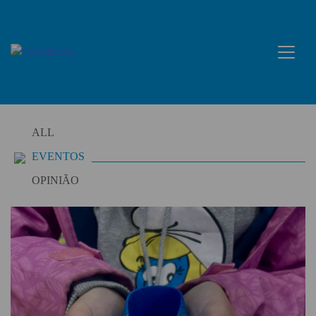
Skip
to
content
ALL
EVENTOS
OPINIÃO