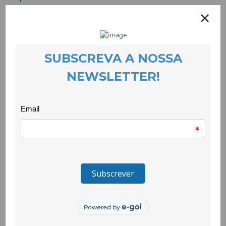
EVENTOS
28 April 2025
Abril, para além de liberdade e cravos vermelhos, traz consigo
a resiliência e os laços azuis, uma vez que também se celebra
o mês da Prevenção dos Maus Tratos na Infância e
Adolescência.
Esta iniciativa visa consciencializar a comunidade para práticas
e cuidados adequados junto de crianças e adolescentes,
promover a importância de identificar sinais e sintomas que
possam indiciar algum tipo de maus-tratos, bem como, a
relevância e dever em procurar a ajuda necessária quando nos
confrontamos com um caso.
A CooLabora, através da Resposta de Apoio Psicológico Para
Crianças e Jovens Vítimas de Violência Doméstica, intervém
gratuitamente junto de menores vítimas de maus-tratos, no
sentido de mitigar o impacto na saúde mental e prevenir a