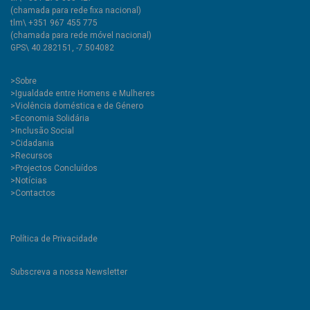
(chamada para rede fixa nacional)
tlm\ +351 967 455 775
(chamada para rede móvel nacional)
GPS\ 40.282151, -7.504082
>
Sobre
>Igualdade entre Homens e Mulheres
>Violência doméstica e de Género
>Economia Solidária
>Inclusão Social
>Cidadania
>Recursos
>Projectos Concluídos
>Notícias
>Contactos
Política de Privacidade
Subscreva a nossa Newsletter