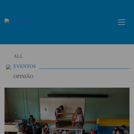
Skip
to
content
ALL
EVENTOS
OPINIÃO