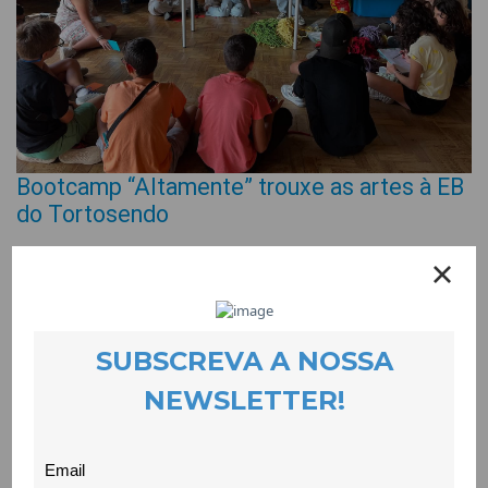
Bootcamp “Altamente” trouxe as artes à EB
do Tortosendo
EVENTOS
26 June 2025
O Bootcamp “Altamente”, que se realizou nos dias 11 e 12 de
Junho na EB2/3 do Tortosendo, foi um momento de
celebração das artes e permitiu unir pontas depois de um ano
de trabalho.
Este ano, o Bootcamp contou com uma oficina de tecelagem,
com o apoio do Museu de Lanifícios da Universidade da Beira