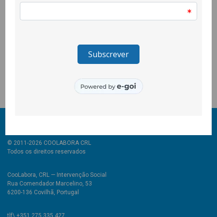
Interior, e contou também com uma oficina de criação de
autorretratos, que teve o apoio da artista plástica Joana
Martinho Marques.
O trabalho permitiu promover competências emocionais,
pessoais e de interculturalidade e culminou com a exposição
de autorretratos durante o Arraial de final de ano da escola.
© 2011-2026 COOLABORA CRL
Todos os direitos reservados
CooLabora, CRL — Intervenção Social
Rua Comendador Marcelino, 53
6200-136 Covilhã, Portugal
tlf\ +351 275 335 427