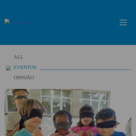
Skip
to
content
ALL
EVENTOS
OPINIÃO