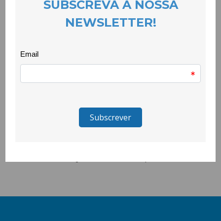
Saudável, explorando cheiros, texturas e sabores de várias
frutas. De olhos vendados, arriscaram provar de tudo — do
doce da banana ao travo do limão — e descobriram que provar
fruta pode ser uma experiência cheia de surpresas. A
actividade terminou com a produção de um sumo natural de
pêra, preparado pelas próprias crianças com fruta biológica. A
iniciativa mostrou que quando se criam momentos de
descoberta, as crianças aprendem a gostar (ainda mais) de
fruta e a valorizar uma alimentação equilibrada.
O projecto Quero Ser Mais E9G é promovido pela Secretaria de
Estado da Juventude e do Desporto, através do Instituto
Português do Desporto e Juventude, I.P. e é cofinanciado pelo
Pessoas 2030, Portugal 2030 e União Europeia.