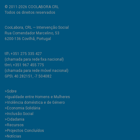
© 2011-2026 COOLABORA CRL
Todos os direitos reservados
CooLabora, CRL — Intervenção Social
Rua Comendador Marcelino, 53
6200-136 Covilhã, Portugal
tlf\ +351 275 335 427
(chamada para rede fixa nacional)
tlm\ +351 967 455 775
(chamada para rede móvel nacional)
GPS\ 40.282151, -7.504082
>
Sobre
>Igualdade entre Homens e Mulheres
>Violência doméstica e de Género
>Economia Solidária
>Inclusão Social
>Cidadania
>Recursos
>Projectos Concluídos
>Notícias