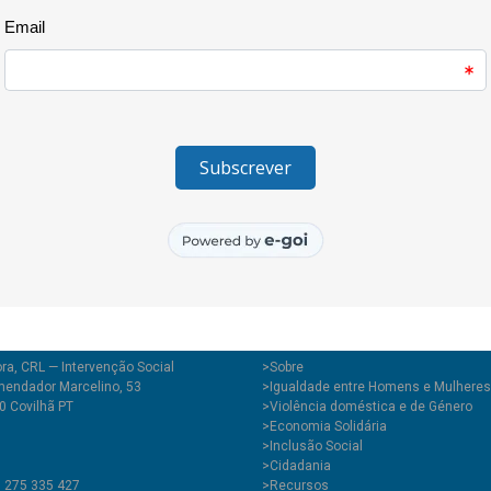
decorreram já dois encontros 
passam por sessões em escola
online e uma cerimónia pública.
Aceitaram o desafio de partic
ASTA, AAUBI, Câmara Municipal
Igualdade da UBI, Escola Secund
Museu de Lanifícios e Polícia d
ra, CRL — Intervenção Social
>
Sobre
endador Marcelino, 53
>Igualdade entre Homens e Mulheres
0 Covilhã PT
>Violência doméstica e de Género
>Economia Solidária
>Inclusão Social
>Cidadania
1 275 335 427
>Recursos