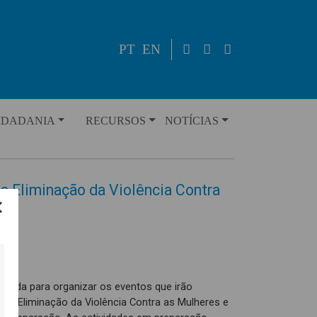
PT
EN
IDADANIA
RECURSOS
NOTÍCIAS
 a Eliminação da Violência Contra
argada para organizar os eventos que irão
ara a Eliminação da Violência Contra as Mulheres e