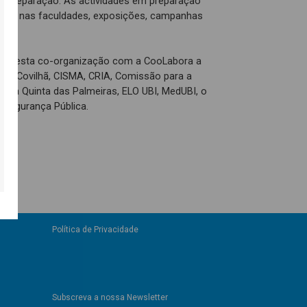
de preparação. As actividades em preparação
s e nas faculdades, exposições, campanhas
ipar nesta co-organização com a CooLabora a
 da Covilhã, CISMA, CRIA, Comissão para a
ária Quinta das Palmeiras, ELO UBI, MedUBI, o
e Segurança Pública.
Política de Privacidade
Subscreva a nossa Newsletter