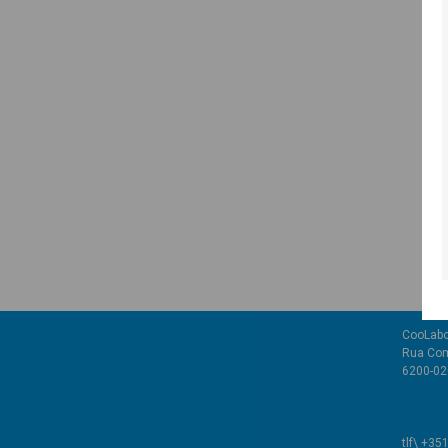
CooLabo
Rua Com
6200-02
tlf\ +35