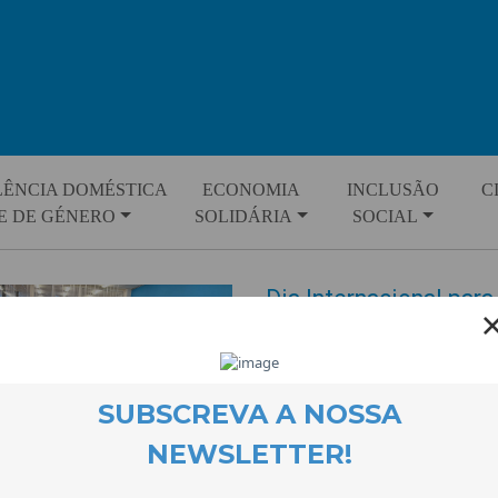
LÊNCIA DOMÉSTICA
ECONOMIA
INCLUSÃO
C
E DE GÉNERO
SOLIDÁRIA
SOCIAL
Dia Internacional para
as Mulheres
EVENTOS
30 October 2025
Foi constituída uma parceria al
assinalar o Dia Internacional p