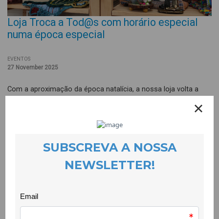
Loja Troca a Tod@s com horário especial
numa época especial
EVENTOS
27 November 2025
Com a aproximação da época natalícia, a nossa loja volta a
encher-se de peças únicas, criadas por artesãos/ãs e
produtores/as locais. Cada artigo reflecte o cuidado, a
criatividade e a dedicação de quem o produz, transformando o
quotidiano em algo verdadeiramente especial.
Convidamo-la/o a descobrir uma selecção de presentes
originais e autênticos, ideais para oferecer nesta quadra. Ao
escolher produtos locais, apoia o talento da nossa
comunidade e contribui para um comércio mais sustentável e
próximo.
Visite-nos e deixe-se inspirar pelas novas ideias que começam
a anunciar o espírito de Natal.
Loja Troca a Tod@s, onde o Natal é feito à mão e com o