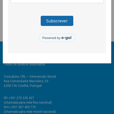
coração!
Horário de Natal, de 2 a 23 de Dezembro:
De 2ª-feira a 6ª-feira: das 9h às 19h
Sábados 6/12, 13/12 e 20/12: das 10h às 13h
© 2011-2026 COOLABORA CRL
Todos os direitos reservados
CooLabora, CRL — Intervenção Social
Rua Comendador Marcelino, 53
6200-136 Covilhã, Portugal
tlf\ +351 275 335 427
(chamada para rede fixa nacional)
tlm\ +351 967 455 775
(chamada para rede móvel nacional)