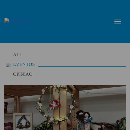
Skip
to
content
ALL
EVENTOS
OPINIÃO