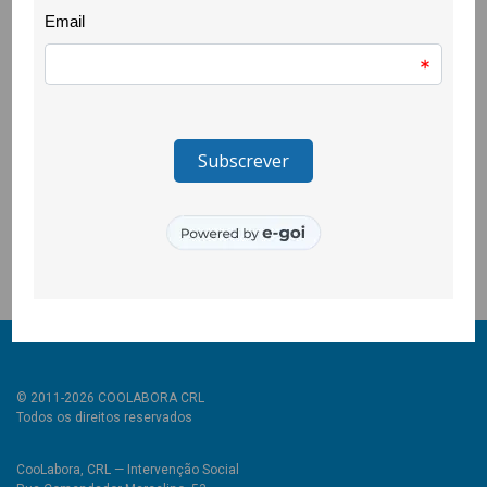
saúde na identificação de sinais, encaminhamento e
acolhimento de situações de violência doméstica em contexto
hospitalar.
A programação do Dia Internacional para a Eliminação de
Violência Contra as Mulheres envolveu a comunidade e
diversas entidades parceiras, entre elas a Asta, AAUBI, Câmara
da Covilhã, Comissão para a Igualdade da UBI, CISMA, ELO UBI,
MedUBI, Museu de Lanifícios, PSP e UBI.
© 2011-2026 COOLABORA CRL
Todos os direitos reservados
CooLabora, CRL — Intervenção Social