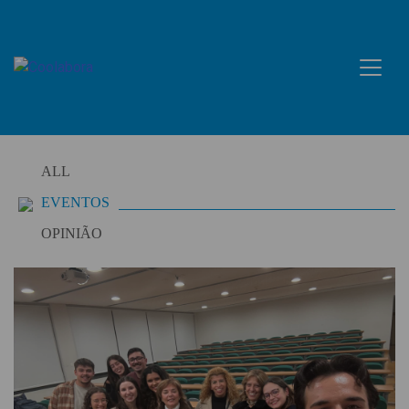
Skip
to
content
ALL
EVENTOS
OPINIÃO