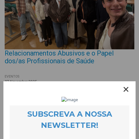
Relacionamentos Abusivos e o Papel
dos/as Profissionais de Saúde
EVENTOS
27 November 2025
O MedUBI desenvolveu, no passado dia 18 de Novembro, na
Faculdade de Ciências da Saúde da UBI, a mesa redonda –
“Relacionamentos Abusivos e o Papel dos/as Profissionais de
Saúde” com intervenções de uma técnica da CooLabora e da
directora do Serviço Social da Unidade Local de Saúde da Cova
da Beira. O objectivo foi promover a discussão e reflexão junto
de estudantes da UBI sobre o papel dos/as profissionais de