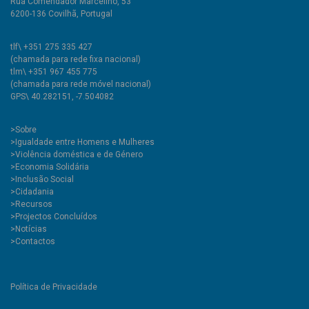
Rua Comendador Marcelino, 53
6200-136 Covilhã, Portugal
tlf\ +351 275 335 427
(chamada para rede fixa nacional)
tlm\ +351 967 455 775
(chamada para rede móvel nacional)
GPS\ 40.282151, -7.504082
>
Sobre
>Igualdade entre Homens e Mulheres
>Violência doméstica e de Género
>Economia Solidária
>Inclusão Social
>Cidadania
>Recursos
>Projectos Concluídos
>Notícias
>Contactos
Política de Privacidade