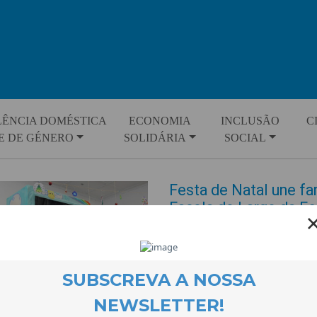
LÊNCIA DOMÉSTICA
ECONOMIA
INCLUSÃO
C
E DE GÉNERO
SOLIDÁRIA
SOCIAL
Festa de Natal une fam
Escola do Largo da Fe
EVENTOS
28 December 2025
A Escola do Largo da Feira ench
famílias e comunidade para a 