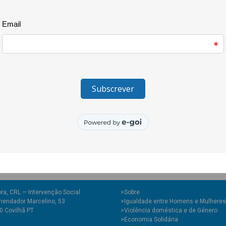
estreia da peça de teatro de fa
Miguel Sousa Tavares.
O teatro foi inteiramente const
criaram os fantoches e desenh
verdadeiro exemplo de criativi
também a superação e a corage
emocionou toda a plateia.
O projecto Quero Ser Mais E9G 
Juventude e do Desporto, atrav
Juventude, I.P. e é cofinanciad
Europeia.
ra, CRL — Intervenção Social
>
Sobre
endador Marcelino, 53
>Igualdade entre Homens e Mulheres
0 Covilhã PT
>Violência doméstica e de Género
>Economia Solidária