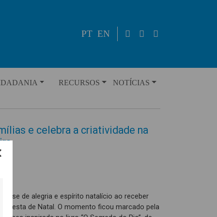
PT
EN
IDADANIA
RECURSOS
NOTÍCIAS
ílias e celebra a criatividade na
ira
eu-se de alegria e espírito natalício ao receber
sua Festa de Natal. O momento ficou marcado pela