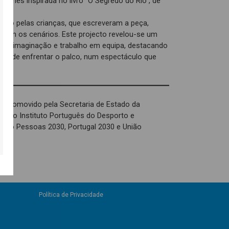
ntoches inspirada no livro “O Segredo do Rio”, de
ruído pelas crianças, que escreveram a peça,
aram os cenários. Este projecto revelou-se um
dade, imaginação e trabalho em equipa, destacando
m de enfrentar o palco, num espectáculo que
é promovido pela Secretaria de Estado da
és do Instituto Português do Desporto e
o pelo Pessoas 2030, Portugal 2030 e União
Política de Privacidade