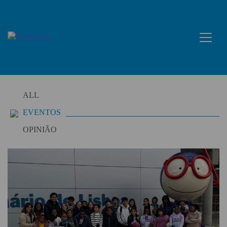
Skip
to
content
ALL
EVENTOS
OPINIÃO