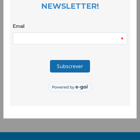
quebrar barreiras, combater desigualdades e ampliar
horizontes.
No trabalho de inclusão, estas vivências são essenciais: não
apenas complementam a aprendizagem formal, como
fortalecem a autoestima, incentivam a participação activa e
constroem referências positivas que ficam na memória e no
percurso de vida das crianças e jovens. São momentos que
traduzem, na prática, o princípio de que a inclusão se faz
através de oportunidades reais, significativas e
transformadoras.
O projecto Quero Ser Mais E9G é promovido pela Secretaria de
Estado da Juventude e do Desporto, através do Instituto
Português do Desporto e Juventude, I.P. e é cofinanciado pelo
Pessoas 2030, Portugal 2030 e União Europeia.