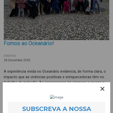
Fomos ao Oceanário!
EVENTOS
28 December 2025
A experiência vivida no Oceanário evidencia, de forma clara, o
impacto que as vivências positivas e enriquecedoras têm no
trabalho de inclusão. Ao proporcionar às crianças e jovens o
acesso a um espaço científico e cultural de referência, criou-
se um contexto onde puderam aprender em igualdade de
oportunidades, independentemente da sua origem ou percurso.
O contacto directo com novas realidades como esta, contribui
para o desenvolvimento pessoal, social e cívico, ajudando a