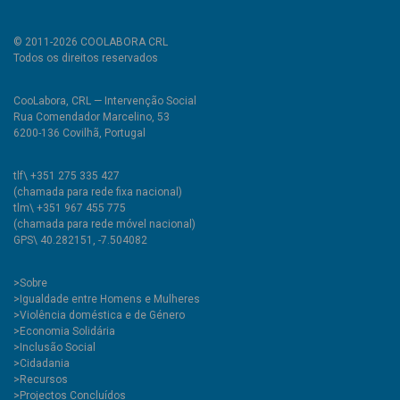
© 2011-2026 COOLABORA CRL
Todos os direitos reservados
CooLabora, CRL — Intervenção Social
Rua Comendador Marcelino, 53
6200-136 Covilhã, Portugal
tlf\ +351 275 335 427
(chamada para rede fixa nacional)
tlm\ +351 967 455 775
(chamada para rede móvel nacional)
GPS\ 40.282151, -7.504082
>
Sobre
>Igualdade entre Homens e Mulheres
>Violência doméstica e de Género
>Economia Solidária
>Inclusão Social
>Cidadania
>Recursos
>Projectos Concluídos