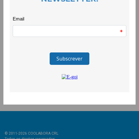
incluindo a violência doméstica . Neste sentido, considerando a
relevância da escola na formação de futuras/os cidadãos/ãs e
que é na idade escolar que surgem os primeiros
relacionamentos afectivos significativos, que a CooLabora
através do Projecto Cuidadania dinamiza conjuntos de
sessões adaptadas aos diversos ciclos, de modo a
consciencializar para estas problemáticas.
Este mês fechámos o ciclo de sessões nas turmas de 9º ano
da EB de São Domingos e na EB do Paul. Sessões marcadas
pelo espaço de partilha e conhecimento, reflexão conjuntas e,
ainda, pelo esclarecimento de dúvidas, onde o compromisso
pela promoção de relações saudáveis foi reforçado.
Educar para cuidar. Cuidar para transformar.
© 2011-2026 COOLABORA CRL