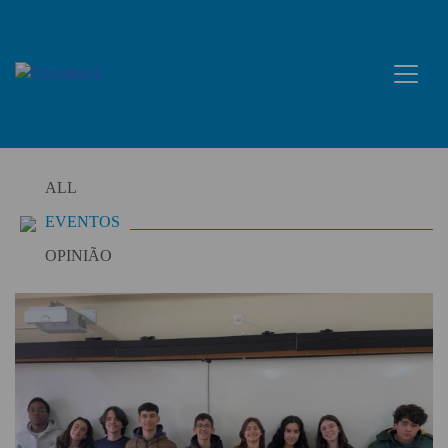
Skip
to
content
ALL
EVENTOS
OPINIÃO