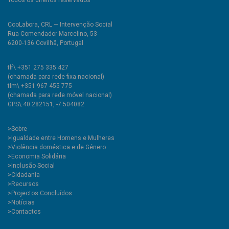
Todos os direitos reservados
CooLabora, CRL — Intervenção Social
Rua Comendador Marcelino, 53
6200-136 Covilhã, Portugal
tlf\ +351 275 335 427
(chamada para rede fixa nacional)
tlm\ +351 967 455 775
(chamada para rede móvel nacional)
GPS\ 40.282151, -7.504082
>
Sobre
>Igualdade entre Homens e Mulheres
>Violência doméstica e de Género
>Economia Solidária
>Inclusão Social
>Cidadania
>Recursos
>Projectos Concluídos
>Notícias
>Contactos