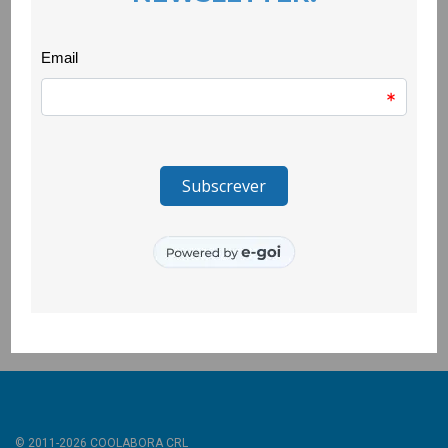
livro “Do Capitalismo ao Felicidadismo” da autoria de Cátia
Arnaut, que a CooLabora acolheu no passado dia 7 de
Fevereiro.
A obra propõe uma reflexão aprofundada sobre múltiplas
variáveis que influenciam o bem-estar e, consequentemente, a
felicidade.
A sessão contou ainda com uma breve intervenção da
professora e musicoterapeuta Maria Gomes, que destacou a
importância da música e o seu impacto no nosso quotidiano.
Foi uma tarde marcada pela reflexão conjunta em torno do que
é verdadeiramente essencial: o bem-estar.
© 2011-2026 COOLABORA CRL