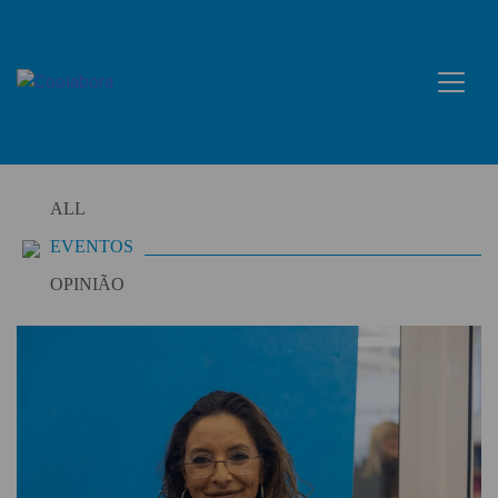
Skip
to
content
ALL
EVENTOS
OPINIÃO