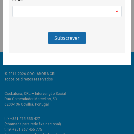
quiz a ser usado em contexto de turma por professores/as
que tenham esse interesse.
O projecto CLDS.5G.COVILHÃ é apoiado pelo FSE+, pelo
PORTUGAL 2030 e pela União Europeia e tem como
coordenadora a Santa Casa da Misericórdia da Covilhã.
© 2011-2026 COOLABORA CRL
Todos os direitos reservados
CooLabora, CRL — Intervenção Social
Rua Comendador Marcelino, 53
6200-136 Covilhã, Portugal
tlf\ +351 275 335 427
(chamada para rede fixa nacional)
tlm\ +351 967 455 775