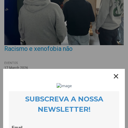
Racismo e xenofobia não
EVENTOS
17 March 2026
O racismo e xenofobia foram tema de uma campanha que
incluiu vários cartazes concebidos por uma turma de 9º ano da
Escola Secundária Frei Heitor Pinto. Esta turma passou por um
processo de capacitação de 6 sessões que envolveu
estudantes da UBI através da metodologia educação por
pares. Os cartazes ficaram expostos em dois espaços de
forte afluência e pretendem sensibilizar a escola para estas
formas de discriminação. Além dos cartazes, foi criado um