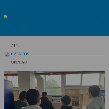
Skip
to
content
ALL
EVENTOS
OPINIÃO