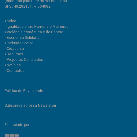
(chamada para rede móvel nacional)
GPS\ 40.282151, -7.504082
>
Sobre
>Igualdade entre Homens e Mulheres
>Violência doméstica e de Género
>Economia Solidária
>Inclusão Social
>Cidadania
>Recursos
>Projectos Concluídos
>Notícias
>Contactos
Política de Privacidade
Subscreva a nossa Newsletter
Financiado por