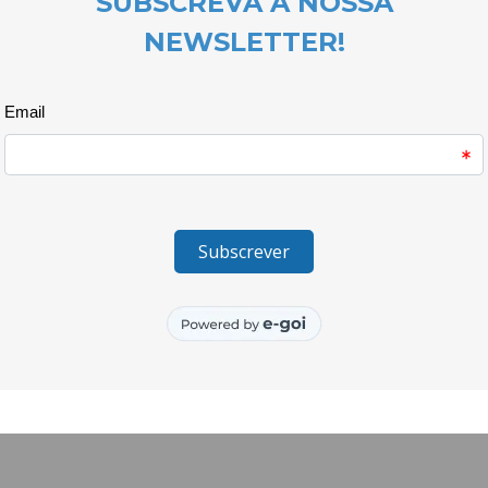
democráticas.
Ao longo das sessões, as aluna
construíram argumentos de for
relacionadas com a inclusão, o 
democrática.
Os debates constituíram ainda
pessoais e sociais, como a com
confiança na expressão de idei
desafiadas/os a apresentar e d
espírito crítico e a capacidade
A iniciativa, integrada nas acti
a participação activa dos joven
diferentes experiências e persp
O projecto Quero Ser Mais E9G 
Instituto Português do Desporto
2030, Portugal 2030 e União Eur