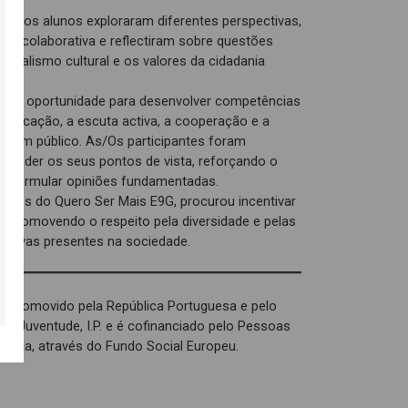
s e os alunos exploraram diferentes perspectivas,
ma colaborativa e reflectiram sobre questões
pluralismo cultural e os valores da cidadania
 uma oportunidade para desenvolver competências
unicação, a escuta activa, a cooperação e a
as em público. As/Os participantes foram
efender os seus pontos de vista, reforçando o
 de formular opiniões fundamentadas.
vidades do Quero Ser Mais E9G, procurou incentivar
s, promovendo o respeito pela diversidade e pelas
ectivas presentes na sociedade.
é promovido pela República Portuguesa e pelo
 e Juventude, I.P. e é cofinanciado pelo Pessoas
opeia, através do Fundo Social Europeu.