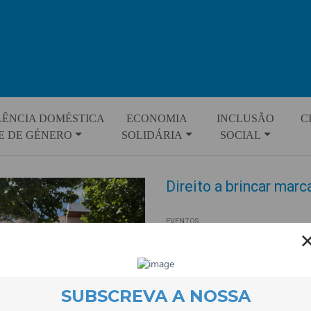
LÊNCIA DOMÉSTICA
ECONOMIA
INCLUSÃO
C
E DE GÉNERO
SOLIDÁRIA
SOCIAL
Direito a brincar mar
EVENTOS
16 June 2026
O Jardim Público do Tortosendo
aprendizagens para assinalar o 
260 crianças do Pré-Escolar e d
A celebração resultou de uma p