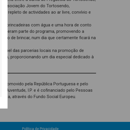
 – Associação Jovem do Tortosendo,
a repleto de actividades ao ar livre, convívio e
ais, brincadeiras com água e uma hora de conto
s fizeram parte do programa, promovendo a
ireito de brincar, num dia que certamente ficará na
r o papel das parcerias locais na promoção de
tivas, proporcionando um dia especial dedicado à
ças.
é promovido pela República Portuguesa e pelo
 e Juventude, I.P. e é cofinanciado pelo Pessoas
opeia, através do Fundo Social Europeu.
Política de Privacidade