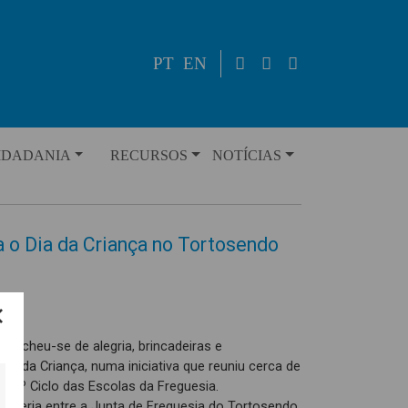
PT
EN
IDADANIA
RECURSOS
NOTÍCIAS
ca o Dia da Criança no Tortosendo
 encheu-se de alegria, brincadeiras e
Dia da Criança, numa iniciativa que reuniu cerca de
o 1º Ciclo das Escolas da Freguesia.
arceria entre a Junta de Freguesia do Tortosendo,