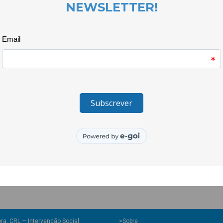
o Quero Ser Mais E9G e a AJT
proporcionando às crianças um di
descobertas.
Jogos cooperativos e tradicion
dinamizada por Vanessa Martin
cooperação, a criatividade e o d
memória.
A iniciativa voltou a evidencia
actividades educativas e recrea
infância e à felicidade das crian
O projecto Quero Ser Mais E9G 
Instituto Português do Desporto
2030, Portugal 2030 e União Eur
ra, CRL — Intervenção Social
>
Sobre