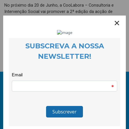
No próximo dia 20 de Junho, a CooLabora – Consultoria e
Intervenção Social vai promover a 2ª edição da acção de
formação “Planeamento e Sustentabilidade no Terceiro
Sector”. As inscrições decorrem até 15 de Junho.
Ficha de Inscrição (
DOC
)
Programa (
PDF
)
© 2011-2024 COOLABORA CRL
Todos os direitos reservados
CooLabora, CRL — Intervenção Social
Rua Comendador Marcelino, 53
6200-020 Covilhã PT