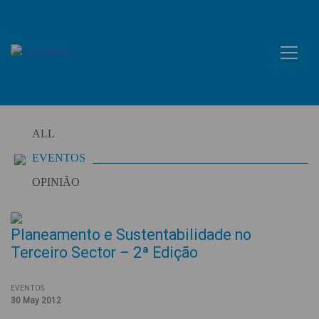
Skip
to
content
ALL
EVENTOS
OPINIÃO
Planeamento e Sustentabilidade no
Terceiro Sector – 2ª Edição
EVENTOS
30 May 2012