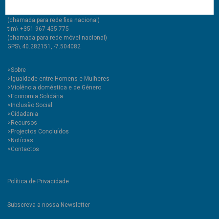
tlf\ +351 275 335 427
(chamada para rede fixa nacional)
tlm\ +351 967 455 775
(chamada para rede móvel nacional)
GPS\ 40.282151, -7.504082
>
Sobre
>Igualdade entre Homens e Mulheres
>Violência doméstica e de Género
>Economia Solidária
>Inclusão Social
>Cidadania
>Recursos
>Projectos Concluídos
>Notícias
>Contactos
Política de Privacidade
Subscreva a nossa Newsletter