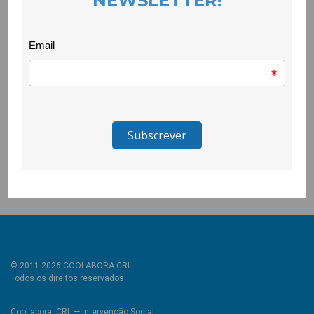
a aquisição de competências, para o exercício da cidadania e
para a criação de novos laços com a comunidade como o
atestam os testemunhos que surgiram na reunião final de
avaliação: “A aquisição de novos conhecimentos e
competências de comunicação e interacção com os outros
foi uma grande recompensa do meu envolvimento nesta
iniciativa”; “O UBICOOL permitiu-me um maior contacto com o
contexto escolar actual e uma oportunidade para pôr em
prática algumas competências adquiridas na UBI”; “Esta
experiência foi, sem dúvida, uma oportunidade de exercer a
minha cidadania na construção de um mundo melhor.”
© 2011-2026 COOLABORA CRL
Todos os direitos reservados
CooLabora, CRL — Intervenção Social