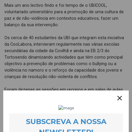
Mais um ano lectivo findo e foi tempo de o UBICOOL,
voluntariado universitário para a promoção de uma cultura de
paz e de não-violência em contextos educativos, fazer um
balanço da sua intervenção.
Os cerca de 40 estudantes da UBI que integram esta iniciativa
da CooLabora, intervieram regularmente nas várias escolas
secundárias da cidade da Covilhã e ainda na EB 2/3 do
Tortosendo dinamizando actividades que têm como principal
objectivo a prevenção de problemas como o bullying ou a
violência no namoro e o reforço da capacidade dos jovens e
crianças de resolução não-violenta de conflitos.
Foram dezenas as sessões em recreios e em salas de aulas
com actividades lúdico-pedagógicas que envolveram
activamente e regularmente cerca de 400 alunos dos 2º e 3º
ciclo e do ensino secundário.
Esta iniciativa, que aposta fortemente na capacitação dos
voluntários e das voluntárias, constitui uma oportunidade para