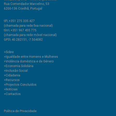
Rua Comendador Marcelino, 53
6200-136 Covilhã, Portugal
tlf\ +351 275 335 427
(chamada para rede fixa nacional)
tlm\ +351 967 455 775
(chamada para rede móvel nacional)
GPS\ 40.282151, -7.504082
>
Sobre
>Igualdade entre Homens e Mulheres
>Violência doméstica e de Género
>Economia Solidária
>Inclusão Social
>Cidadania
>Recursos
>Projectos Concluídos
>Notícias
>Contactos
Política de Privacidade