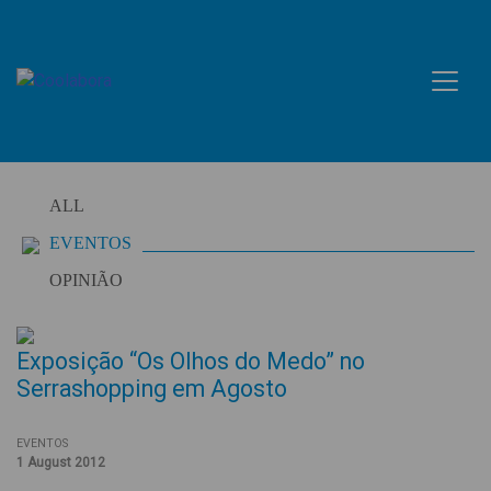
Skip
to
content
ALL
EVENTOS
OPINIÃO
Exposição “Os Olhos do Medo” no
Serrashopping em Agosto
EVENTOS
1 August 2012