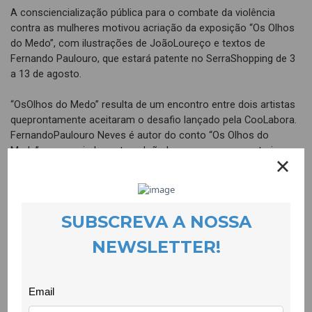
A consciencialização pública para o combate da violência
contra as mulheres motivou acriação da exposição “Os Olhos
do Medo”, com ilustrações de JoãoLoureço e textos de
Fernando Paulouro, que estará patente no SerraShopping de 3
a 13 de agosto.
“OsOlhos do Medo” resulta de um encontro entre dois artistas
queprontamente aceitaram o desafio lançado pela CooLabora.
FernandoPaulouro Neves é autor do conto “Os Olhos do
Medo”, que serviude mote a João Lourenço para construir um
imaginário depersonagens através da ilustração, que dá corpo
à exposição.
Asolidariedade destes artistas exemplifica como este tema
nãointeressa apenas a mulheres. É uma questão de cidadania
que dizrespeito a todas as pessoas que se empenham na
construção de umasociedade mais justa e respeitadora dos
direitos humanos.
Aviolência contra as mulheres é um dos fenómenos