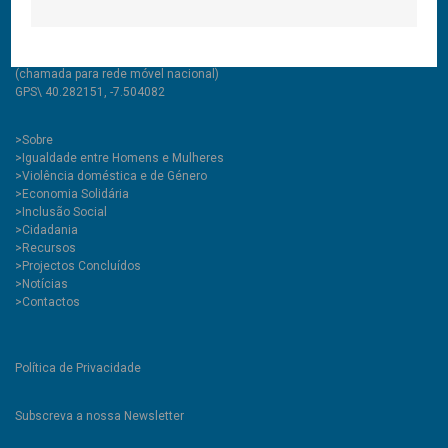
tlf\ +351 275 335 427
(chamada para rede fixa nacional)
tlm\ +351 967 455 775
(chamada para rede móvel nacional)
GPS\ 40.282151, -7.504082
>
Sobre
>Igualdade entre Homens e Mulheres
>Violência doméstica e de Género
>Economia Solidária
>Inclusão Social
>Cidadania
>Recursos
>Projectos Concluídos
>Notícias
>Contactos
Política de Privacidade
Subscreva a nossa Newsletter