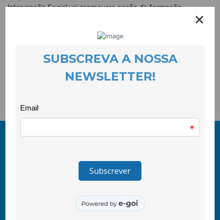
Intervenção Social vai promovera acção de formação
“Implementação da norma ISO 9001:2008 nas IPSS”.As
inscrições decorrem até 12 de Novembro através do envio da
ficha deinscrição para coolabora@gmail.com.
Ficha de Inscrição (
DOC
)
Programa (
PDF
)
© 2011-2026 COOLABORA CRL
Todos os direitos reservados
CooLabora, CRL — Intervenção Social
Rua Comendador Marcelino, 53
6200-136 Covilhã, Portugal