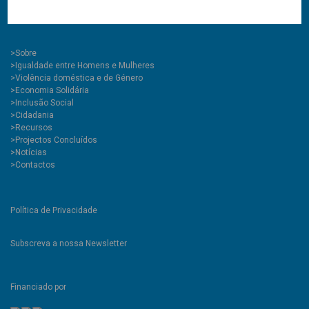
(chamada para rede móvel nacional)
GPS\ 40.282151, -7.504082
>
Sobre
>Igualdade entre Homens e Mulheres
>Violência doméstica e de Género
>Economia Solidária
>Inclusão Social
>Cidadania
>Recursos
>Projectos Concluídos
>Notícias
>Contactos
Política de Privacidade
Subscreva a nossa Newsletter
Financiado por