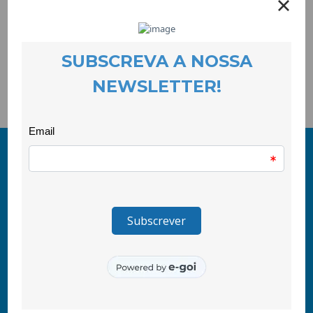
A CooLabora, em parceria com a ASTA, Teatro das Beiras e
Rede Social da Covilhã, vai promover um conjunto de iniciativas
para assinalar o Dia Internacional para a Eliminação da
Violência contra as Mulheres que terão lugar dia 23 de
Novembro.
© 2011-2026 COOLABORA CRL
Todos os direitos reservados
CooLabora, CRL — Intervenção Social
Rua Comendador Marcelino, 53
6200-136 Covilhã, Portugal
tlf\ +351 275 335 427
(chamada para rede fixa nacional)
tlm\ +351 967 455 775