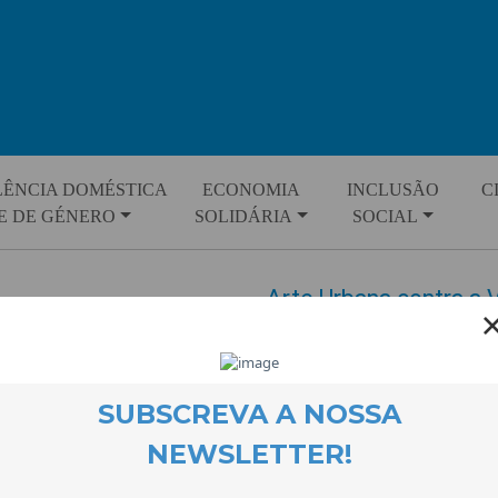
LÊNCIA DOMÉSTICA
ECONOMIA
INCLUSÃO
C
E DE GÉNERO
SOLIDÁRIA
SOCIAL
Arte Urbana contra a 
EVENTOS
9 December 2012
No próximo dia 12 de Dezembro,
inauguração do Mural contra a V
colaboração do Agrupamento de