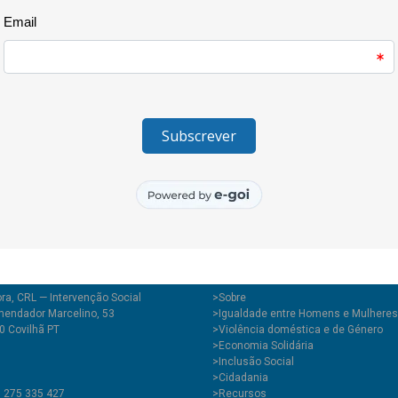
ra, CRL — Intervenção Social
>
Sobre
endador Marcelino, 53
>Igualdade entre Homens e Mulheres
0 Covilhã PT
>Violência doméstica e de Género
>Economia Solidária
>Inclusão Social
>Cidadania
1 275 335 427
>Recursos