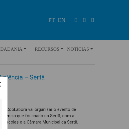
PT
EN
IDADANIA
RECURSOS
NOTÍCIAS
Violência – Sertã
 a CooLabora vai organizar o evento de
iolência que foi criado na Sertã, com a
 Escolas e a Câmara Municipal da Sertã.