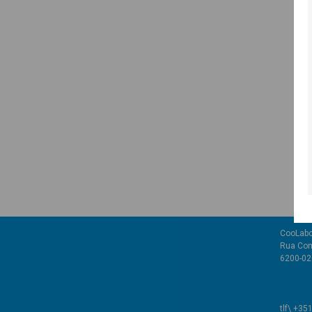
CooLabo
Rua Com
6200-02
tlf\ +35