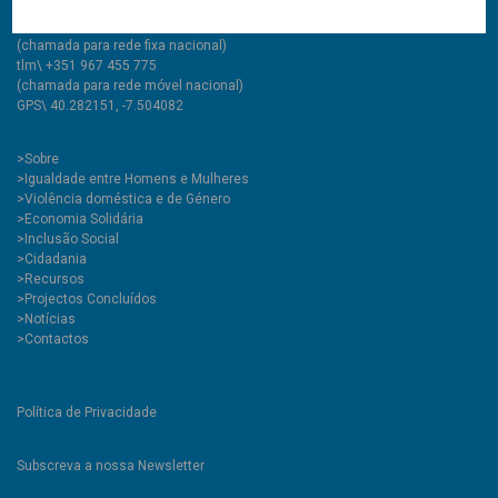
tlf\ +351 275 335 427
(chamada para rede fixa nacional)
tlm\ +351 967 455 775
(chamada para rede móvel nacional)
GPS\ 40.282151, -7.504082
>
Sobre
>Igualdade entre Homens e Mulheres
>Violência doméstica e de Género
>Economia Solidária
>Inclusão Social
>Cidadania
>Recursos
>Projectos Concluídos
>Notícias
>Contactos
Política de Privacidade
Subscreva a nossa Newsletter