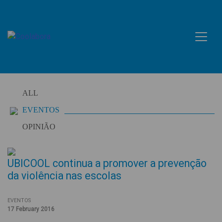
Skip
to
content
ALL
EVENTOS
OPINIÃO
UBICOOL continua a promover a prevenção
da violência nas escolas
EVENTOS
17 February 2016