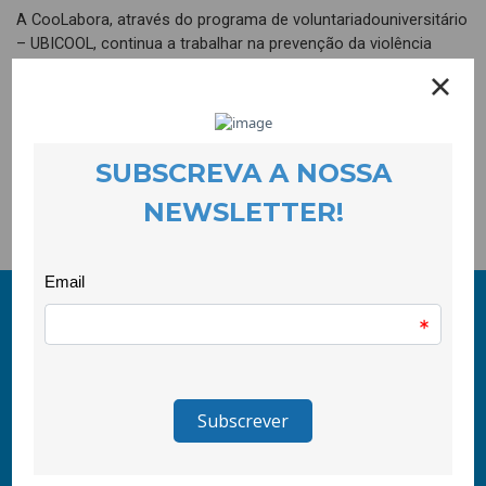
A CooLabora, através do programa de voluntariadouniversitário
– UBICOOL, continua a trabalhar na prevenção da violência
emcontexto escolar.
Esta imagem regista amais recente actividade do UBICOOL na
Escola Frei Heitor Pinto, que envolveualunos/as em dinâmicas
de cooperação e de promoção da Igualdade e Género
emcontexto de recreio.
© 2011-2026 COOLABORA CRL
Todos os direitos reservados
CooLabora, CRL — Intervenção Social
Rua Comendador Marcelino, 53
6200-136 Covilhã, Portugal