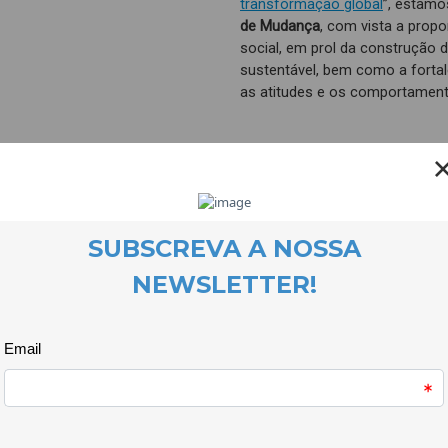
transformação global
”, estamo
de Mudança
, com vista a propo
social, em prol da construção d
sustentável, bem como a fortal
as atitudes e os comportament
Se participa em alguma Iniciati
tipo, agradecemos que preenc
com outras pessoas que possam
O prazo para receção dos ques
A resposta ao
questionário
con
compreensivo, permitindo às i
e oferecendo-lhes a oportunida