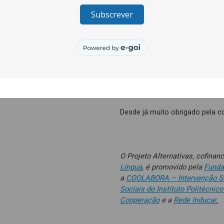
aprofundamento, cujos resultad
criação de recursos pedagógic
Mais informações no
vídeo
:
ht
0BY&feature=youtu.be
Quaisquer dúvidas, sugestões 
endereço
alternativas.projeto
Desde já muito obrigado pela c
O Projeto Alternativas, cofinan
Língua
, é promovido pela
Funda
a
COOLABORA – Intervenção So
Sociais do Instituto Politécnico
Cooperação
e a
Rede Inducar
.