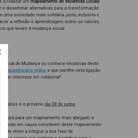
s a realizar um
mapeamento de Iniciativas Locais
r e disseminar alternativas para a transformação
e uma sociedade mais solidária, justa, inclusiva e
ecer a reflexão e aprendizagem sobre os valores,
os que levam à mudança social.
va Local de Mudança ou conhece iniciativas deste
ha o
questionário online
e que partilhe esta ligação
 ter interesse em colaborar!
tionários é o próximo
dia 28 de junho
.
tribuirá para um mapeamento mais alargado e
niciativas em causa constarem deste mapeamento
de de virem a integrar a sua fase de