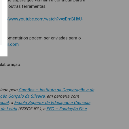
os se espera que venham a contribuir para a
os e outras ferramentas.
tps://www.youtube.com/watch?v=xDmBHhU-
ou comentários podem ser enviadas para o
@gmail.com
.
olaboração.
ciado pelo
Camões – Instituto da Cooperação e da
ção Gonçalo da Silveira
, em parceria com
cial
, a
Escola Superior de Educação e Ciências
 de Leiria
(ESECS-IPL), a
FEC – Fundação Fé e