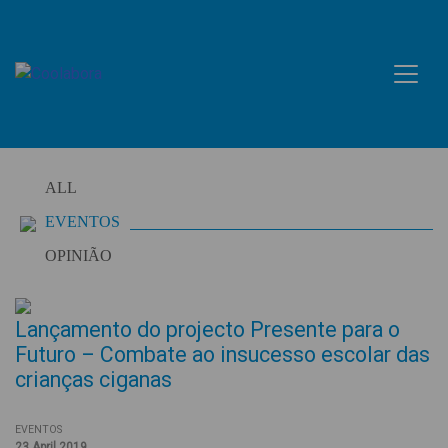
Skip
to
content
ALL
EVENTOS
OPINIÃO
Lançamento do projecto Presente para o
Futuro – Combate ao insucesso escolar das
crianças ciganas
EVENTOS
23 April 2019