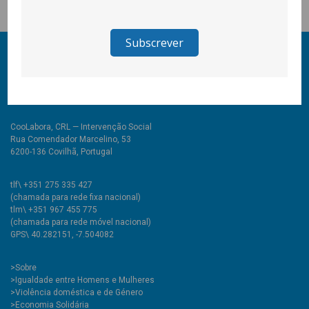
© 2011-2026 COOLABORA CRL
Todos os direitos reservados
CooLabora, CRL — Intervenção Social
Rua Comendador Marcelino, 53
6200-136 Covilhã, Portugal
tlf\ +351 275 335 427
(chamada para rede fixa nacional)
tlm\ +351 967 455 775
(chamada para rede móvel nacional)
GPS\ 40.282151, -7.504082
>
Sobre
>Igualdade entre Homens e Mulheres
>Violência doméstica e de Género
>Economia Solidária