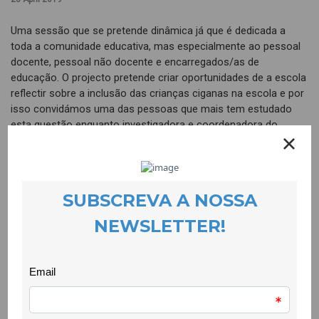
Uma sessão que se pretende dinâmica já que é dedicada a
toda a comunidade educativa, mas especialmente ao pessoal
docente, pessoal não docente e encarregados/as de
educação. O projecto pretende criar oportunidades de a escola
reflectir sobre a inclusão das crianças ciganas na escola e por
isso convidámos uma das pessoas que mais tem estudado
esta questão enquanto investigadora e coordenadora do
Observatório das Comunidades Ciganas, a Doutora Maria José
Casa-Nova.
Além da sua comunicação que nos cria grande expectativa,
vamos apresentar publicamente um projecto que teve pressa
de começar mas que agora se deixa conhecer de uma forma
mais oficial. O projecto Presente para o Futuro é promovido
pela Câmara Municipal da Covihã, executado pela CooLabora e
recebe financiamento doPlano Integrado e Inovador de
Combate do Insucesso Escolar (Programa Operacional
Regional do Centro).