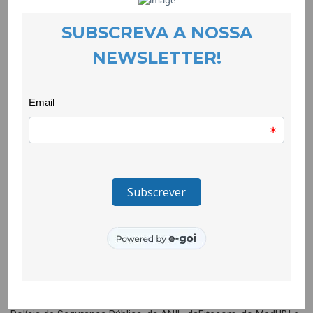
a do Agrupamento de Escolas Pêro da Covilhã:“Passo a passo
criamos um futuro contra a violência”; a do Agrupamento
deEscolas A Lã e a Neve: “Namoro é ligação, nunca é
agressão”; a da EscolaSecundária Campos Melo: “Namorar?
Sim. Violência? Não. Só queremos o bater docoração”; a do
Agrupamento de Escolas Frei Heitor Pinto: “Quebra o
silêncioenquanto tens voz…”; a do Agrupamento de Escolas do
Teixoso: “Numa relação, oque bate é o coração”; e a da Escola
Profissional Agrícola Quinta da Lageosa: “Se te ama não
teagride”.
A abrir a marcha estiveram o Secretário de Estado
daJuventude, João Paulo Rebelo, a Presidente da CooLabora,
Graça Rojão, oPresidente da Câmara Municipal da Covilhã, Vítor
Pereira, e a vereadora daAcção Social da autarquia
covilhanense, Regina Gouveia. Além dos/asrepresentantes de
todas as escolas, estiveram presentes os membros da
RedeViolência Zero.
A marcha contou com osapoios da Rede Violência Zero, da