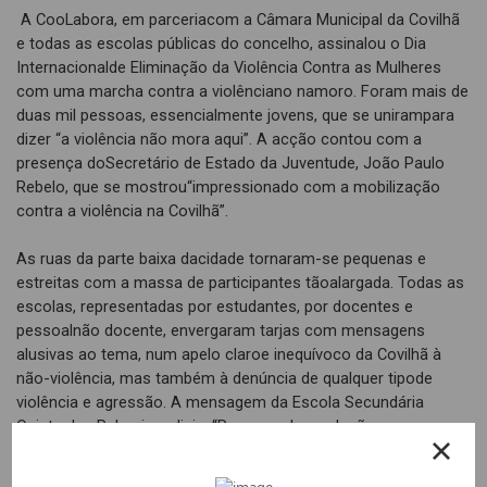
A CooLabora, em parceriacom a Câmara Municipal da Covilhã
e todas as escolas públicas do concelho, assinalou o Dia
Internacionalde Eliminação da Violência Contra as Mulheres
com uma marcha contra a violênciano namoro. Foram mais de
duas mil pessoas, essencialmente jovens, que se unirampara
dizer “a violência não mora aqui”. A acção contou com a
presença doSecretário de Estado da Juventude, João Paulo
Rebelo, que se mostrou“impressionado com a mobilização
contra a violência na Covilhã”.
As ruas da parte baixa dacidade tornaram-se pequenas e
estreitas com a massa de participantes tãoalargada. Todas as
escolas, representadas por estudantes, por docentes e
pessoalnão docente, envergaram tarjas com mensagens
alusivas ao tema, num apelo claroe inequívoco da Covilhã à
não-violência, mas também à denúncia de qualquer tipode
violência e agressão. A mensagem da Escola Secundária
Quinta das Palmeiras dizia: “Para uma boa relação
haver,violência não pode haver”; a da Escola Profissional de
Artes da Beira Interior (EPABI):“Toda a violência é uma derrota”;