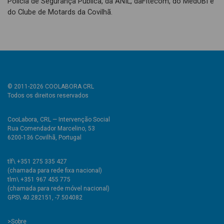
Polícia de Segurança Pública, da ANIL, daFitecom, do MedUBI e
do Clube de Motards da Covilhã.
© 2011-2026 COOLABORA CRL
Todos os direitos reservados
CooLabora, CRL — Intervenção Social
Rua Comendador Marcelino, 53
6200-136 Covilhã, Portugal
tlf\ +351 275 335 427
(chamada para rede fixa nacional)
tlm\ +351 967 455 775
(chamada para rede móvel nacional)
GPS\ 40.282151, -7.504082
>
Sobre