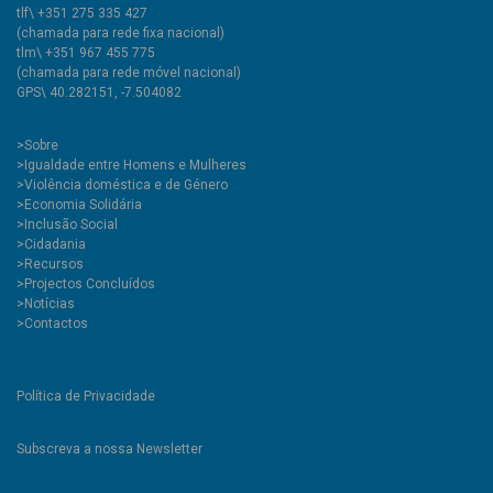
tlf\ +351 275 335 427
(chamada para rede fixa nacional)
tlm\ +351 967 455 775
(chamada para rede móvel nacional)
GPS\ 40.282151, -7.504082
>
Sobre
>Igualdade entre Homens e Mulheres
>Violência doméstica e de Género
>Economia Solidária
>Inclusão Social
>Cidadania
>Recursos
>Projectos Concluídos
>Notícias
>Contactos
Política de Privacidade
Subscreva a nossa Newsletter