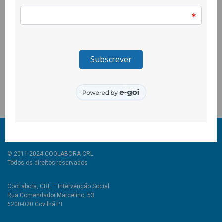
incerteza, mas é com este tipo de partilhas que se mostra o
lado mais humano das pessoas. Só espero que quando tudo
isto acabar e voltar a normalidade, ninguém se esqueça dos
envelopes, pois poderão dar vida às caixas de correio e dedicar
palavras bonitas a uma pessoa querida. Para já, digamos, Até
terça!
Noelia Pereira Rodríguez, Técnica do Projecto
© 2011-2024 COOLABORA CRL
Todos os direitos reservados
CooLabora, CRL — Intervenção Social
Rua Comendador Marcelino, 53
6200-020 Covilhã PT