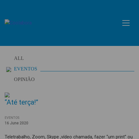
Skip
to
content
ALL
EVENTOS
OPINIÃO
“Até terça!”
EVENTOS
16 June 2020
Teletrabalho, Zoom, Skype ,vídeo chamada, fazer “um print” ou