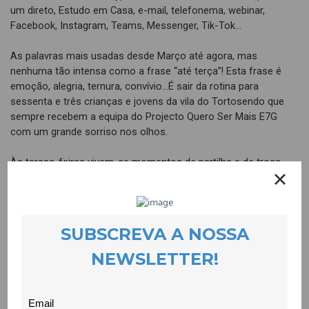
um direto, Estudo em Casa, e-mail, telefonema, webinar,
Facebook, Instagram, Teams, Messenger, Tik-Tok…
As palavras mais usadas desde Março até agora, mas
nenhuma tão intensa como a frase “até terça”! Esta frase é
emoção, alegria, ternura, convívio…É sair da rotina para
sessenta e três crianças e jovens da vila do Tortosendo que
sempre recebem a equipa do Projecto Quero Ser Mais E7G
com um grande sorriso nos olhos.
Às terças-feiras vivem-se momentos de partilha e de troca.
Partilham-se as vivências e novidades da semana e trocam-se
os envelopes, elemento essencial das terças-feiras.
Cada envelope contém os trabalhos escolares que já foram
realizados e os novos por realizar, mas não é só isso. Cada
um, com o seu cheiro específico, traz-nos um pouco do lar de
cada família.
Elas, e nós, todas nos encontramos em momentos de