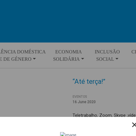
LÊNCIA DOMÉSTICA
ECONOMIA
INCLUSÃO
C
E DE GÉNERO
SOLIDÁRIA
SOCIAL
“Até terça!”
EVENTOS
16 June 2020
Teletrabalho, Zoom, Skype ,víd
em Casa, e-mail, telefonema, w
Tik-Tok…