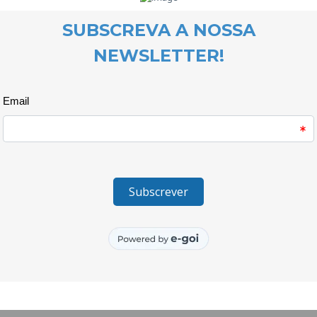
As palavras mais usadas desde
como a frase “até terça”! Esta f
rotina para sessenta e três cr
recebem a equipa do Projecto 
olhos.
Às terças-feiras vivem-se mome
vivências e novidades da sema
das terças-feiras.
Cada envelope contém os trabal
novos por realizar, mas não é s
traz-nos um pouco do lar de cad
Elas, e nós, todas nos encont
tipo de partilhas que se mostr
quando tudo isto acabar e volt
envelopes, pois poderão dar vid
a uma pessoa querida. Para já, 