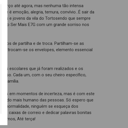
 Março até agora, mas nenhuma tão intensa
rase é emoção, alegria, ternura, convívio…É sair da
ianças e jovens da vila do Tortosendo que sempre
Quero Ser Mais E7G com um grande sorriso nos
ntos de partilha e de troca. Partilham-se as
na e trocam-se os envelopes, elemento essencial
hos escolares que já foram realizados e os
ó isso. Cada um, com o seu cheiro específico,
a família.
ramos em momentos de incerteza, mas é com este
a o lado mais humano das pessoas. Só espero que
ar a normalidade, ninguém se esqueça dos
a às caixas de correio e dedicar palavras bonitas
digamos, Até terça!