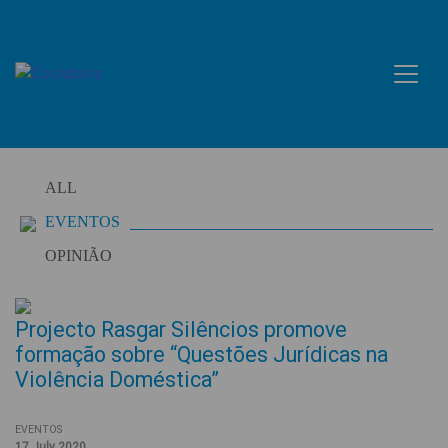
Skip
to
content
ALL
EVENTOS
OPINIÃO
Projecto Rasgar Silêncios promove
formação sobre “Questões Jurídicas na
Violência Doméstica”
EVENTOS
17 July 2020