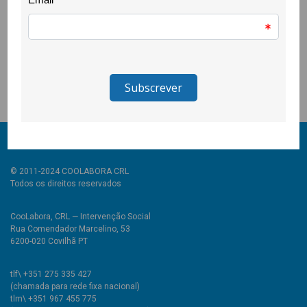
Calouste Gulbenkian em consórcio com a Fundação Bissaya
Barreto. Tem como parceiros a Câmara Municipal da Covilhã, a
Quarta Parede e a FCSH da UBI. Esta acção contou com o
apoio da Comissão para a Cidadania e a Igualdade e da
Delegação da Covilhã da Ordem dos Advogados.
© 2011-2024 COOLABORA CRL
Todos os direitos reservados
CooLabora, CRL — Intervenção Social
Rua Comendador Marcelino, 53
6200-020 Covilhã PT
tlf\ +351 275 335 427
(chamada para rede fixa nacional)
tlm\ +351 967 455 775