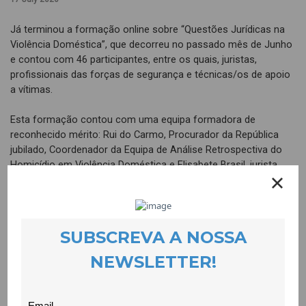
Já terminou a formação online sobre “Questões Jurídicas na
Violência Doméstica”, que decorreu no passado mês de Junho
e contou com 46 participantes, entre os quais, juristas,
profissionais das forças de segurança e técnicas/os de apoio
a vítimas.
Esta formação contou com uma equipa formadora de
reconhecido mérito: Rui do Carmo, Procurador da República
jubilado, Coordenador da Equipa de Análise Retrospectiva do
Homicídio em Violência Doméstica e Elisabete Brasil, jurista,
investigadora do CICS.Nova – Centro Interdisciplinar de
Ciências Sociais – Universidade Nova de Lisboa.
A avaliação global foi muito positiva pois 94% dos/as
participantes consideraram que a formação foi boa ou muito
boa em todos os itens.
O Rasgar Silêncios, que promoveu a formação, é financiado
pelo programa Cidadãos Ativ@s, gerido pela Fundação