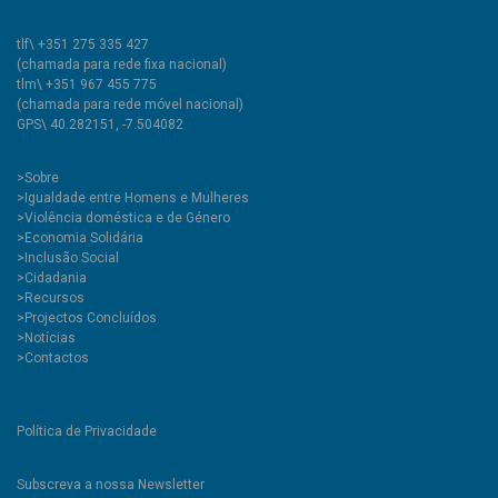
tlf\ +351 275 335 427
(chamada para rede fixa nacional)
tlm\ +351 967 455 775
(chamada para rede móvel nacional)
GPS\ 40.282151, -7.504082
>
Sobre
>Igualdade entre Homens e Mulheres
>Violência doméstica e de Género
>Economia Solidária
>Inclusão Social
>Cidadania
>Recursos
>Projectos Concluídos
>Notícias
>Contactos
Política de Privacidade
Subscreva a nossa Newsletter