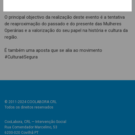
fotografia, de fado, de pintura e de poesia.
O principal objectivo da realização deste evento é a tentativa
de reaproximação do passado e do presente das Mulheres
Operárias e a valorização do seu papel na história e cultura da
região.
É também uma aposta que se alia ao movimento
#CulturaéSegura
© 2011-2024 COOLABORA CRL
Todos os direitos reservados
CooLabora, CRL — Intervenção Social
Rua Comendador Marcelino, 53
6200-020 Covilhã PT