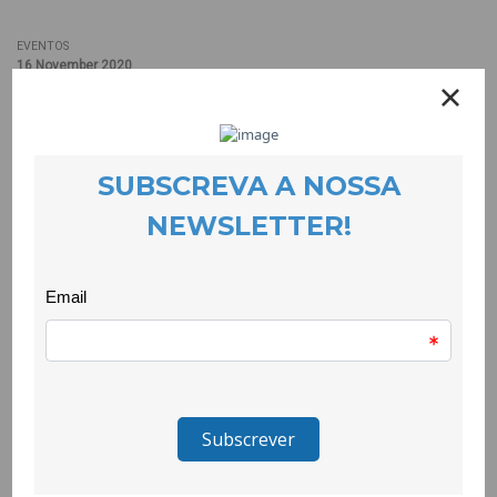
EVENTOS
16 November 2020
CooLabora renova parceria no projecto
O Novelos de Memórias, que dará continuidade ao projecto
Elas ao Som da Fábrica, é organizado pela turma finalista de
Ciências da Cultura, em articulação com a CooLabora, com o
Museu de Lanifícios, com a Candidatura a Capital da Cultura
Guarda 2027 e o Geopark Estrela. O evento decorre no Museu
dos Lanifícios e na Faculdade de Artes e Letras, (FAL), polo
principal da Universidade da Beira Interior, no dia 14 de Janeiro,
entre as 10h30 e as 18h00, e desenrolará os novelos de
memórias das mulheres operárias através de diferentes
expressões artísticas.
O mote prende-se com a exposição da temática da Mulher
operária da região da Covilhã e da zona circundante da Serra
da Estrela, recorrendo a um circuito sensorial repleto de arte e
cultura, nomeadamente, momentos de testemunhos reais, de