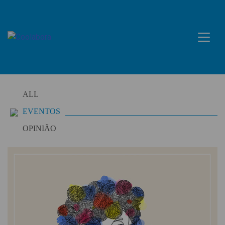
Skip
to
content
ALL
EVENTOS
OPINIÃO