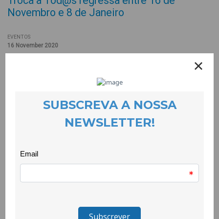
Troca a Tod@s regressa entre 16 de
Novembro e 8 de Janeiro
EVENTOS
16 November 2020
A CooLabora promove mais uma edição da iniciativa Troca a
Tod@s. Esta edição especial decorrerá num modelo adaptado
à crise pandémica e terá lugar nas instalações da CooLabora,
no rés-do-chão do Centro de Inclusão Social (junto ao Jardim
Público). Desta vez a venda dos produtos será assegurada pela
equipa da CooLabora, de forma a reduzir o número de pessoas
no espaço.
A mostra Troca a Tod@s abrirá no dia 16 de Novembro e
funcionará entre as 9:30 e as 18h, com intervalo para almoço
entre as 13h e as 14h.
Entre as novidades estão os vales-presente Troca-a-Tod@s.
Adquirindo um, qualquer pessoa interessada em apoiar a
produção local, este Natal, poderá oferecer vales-presente