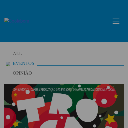
Skip
to
content
ALL
EVENTOS
OPINIÃO