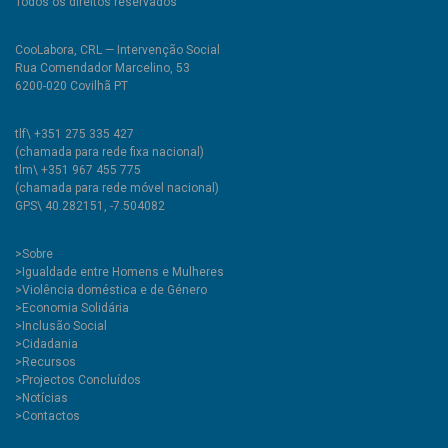
Todos os direitos reservados
CooLabora, CRL — Intervenção Social
Rua Comendador Marcelino, 53
6200-020 Covilhã PT
tlf\ +351 275 335 427
(chamada para rede fixa nacional)
tlm\ +351 967 455 775
(chamada para rede móvel nacional)
GPS\ 40.282151, -7.504082
>
Sobre
>Igualdade entre Homens e Mulheres
>Violência doméstica e de Género
>Economia Solidária
>Inclusão Social
>Cidadania
>Recursos
>Projectos Concluídos
>Notícias
>Contactos