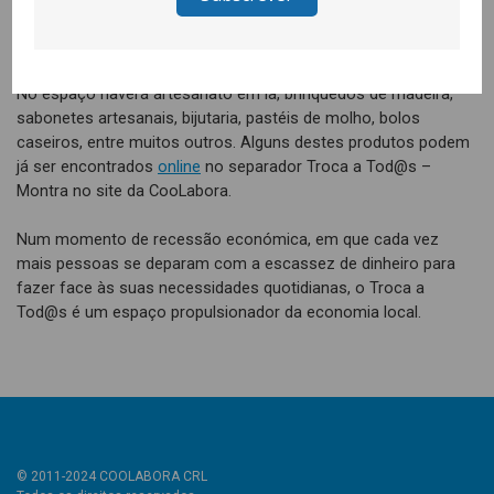
Troca-a-Tod@s de valor específico, que posteriormente
poderão ser trocados por produtos à venda no espaço.
No espaço haverá artesanato em lã, brinquedos de madeira,
sabonetes artesanais, bijutaria, pastéis de molho, bolos
caseiros, entre muitos outros. Alguns destes produtos podem
já ser encontrados
online
no separador Troca a Tod@s –
Montra no site da CooLabora.
Num momento de recessão económica, em que cada vez
mais pessoas se deparam com a escassez de dinheiro para
fazer face às suas necessidades quotidianas, o Troca a
Tod@s é um espaço propulsionador da economia local.
© 2011-2024 COOLABORA CRL