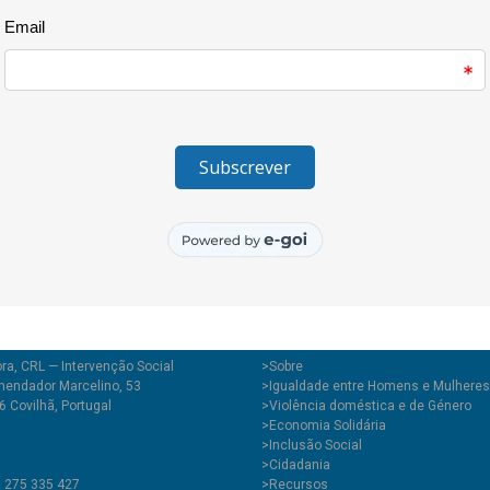
1398,53 euros o ano passado. O
enormemente! Sabermos que e
sociedade mais justa e mais igu
agradece a todas as pessoas q
se mantêm atentas e solidária
do nosso trabalho e faça a con
ra, CRL — Intervenção Social
>
Sobre
endador Marcelino, 53
>Igualdade entre Homens e Mulheres
 Covilhã, Portugal
>Violência doméstica e de Género
>Economia Solidária
>Inclusão Social
>Cidadania
1 275 335 427
>Recursos