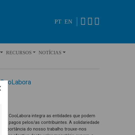
PT
EN
RECURSOS
NOTÍCIAS
 CooLabora
SS, a CooLabora integra as entidades que podem
tos pagos pelos/as contribuintes. A solidariedade
importância do nosso trabalho trouxe-nos