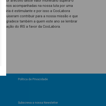
 valor afectivo deste valor monetário supera-o
stamos acompanhadas na nossa luta por uma
alitária é estimulante e por isso a CooLabora
ue quiseram contribuir para a nossa missão e que
s. E agradece também a quem este ano se lembrar
signação do IRS a favor da CooLabora.
Política de Privacidade
Subscreva a nossa Newsletter