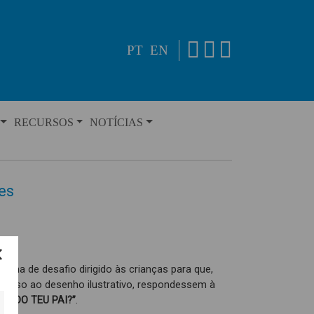
PT
EN
RECURSOS
NOTÍCIAS
es
orma de desafio dirigido às crianças para que,
recurso ao desenho ilustrativo, respondessem à
ER DO TEU PAI?”
.