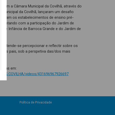
 com a Câmara Municipal da Covilhã, através do
a Municipal da Covilhã, lançaram um desafio
quentam os estabelecimentos de ensino pré-
, contando com a participação do Jardim de
im de Infância de Barroca Grande e do Jardim de
pretende-se percepcionar e reflectir sobre os
elos pais, sob a perspetiva das/dos mais
ianças em:
DS.4G.COVILHA/videos/431696967926697
Política de Privacidade