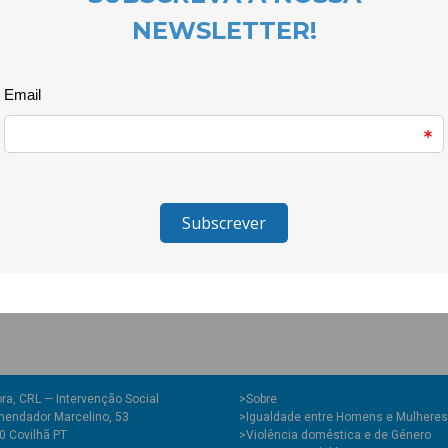
O CLDS.4G.COVILHÃ em parceria
Projeto EU SOU + e da Bibliotec
destinado às crianças que fre
escolar do concelho da Covilhã
Infância a Lã e a Neve, do Jard
Infância de Orjais.
Com os trabalhos das crianças, 
vários papéis desempenhados p
novas/novos.
Veja todos os trabalhos das cr
https://www.facebook.com/CL
ra, CRL — Intervenção Social
>
Sobre
endador Marcelino, 53
>Igualdade entre Homens e Mulheres
0 Covilhã PT
>Violência doméstica e de Género