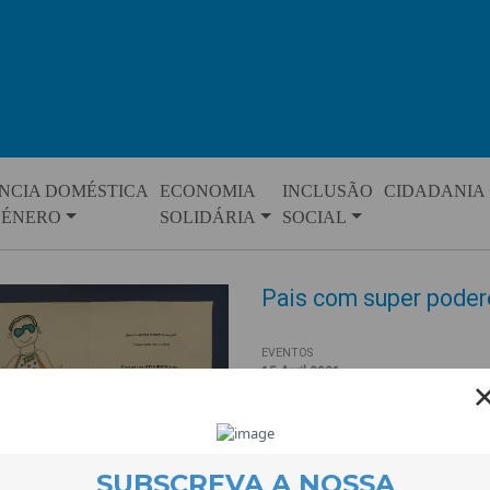
NCIA DOMÉSTICA
ECONOMIA
INCLUSÃO
CIDADANIA
GÉNERO
SOLIDÁRIA
SOCIAL
Pais com super poder
EVENTOS
15 April 2021
Uma actividade que assumiu a f
através da criatividade e com 
pergunta “
QUAL É O SUPER POD