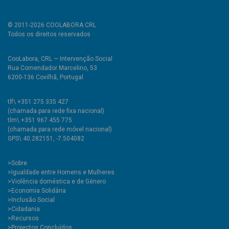
© 2011-2026 COOLABORA CRL
Todos os direitos reservados
CooLabora, CRL — Intervenção Social
Rua Comendador Marcelino, 53
6200-136 Covilhã, Portugal
tlf\ +351 275 335 427
(chamada para rede fixa nacional)
tlm\ +351 967 455 775
(chamada para rede móvel nacional)
GPS\ 40.282151, -7.504082
>
Sobre
>Igualdade entre Homens e Mulheres
>Violência doméstica e de Género
>Economia Solidária
>Inclusão Social
>Cidadania
>Recursos
>Projectos Concluídos