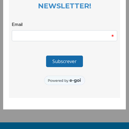
Manual Rasgar Silêncios – escrita
autobiográfica com sobreviventes de
violência doméstica
EVENTOS
23 March 2022
O Manual Rasgar Silêncios destina-se prioritariamente a
profissionais que trabalham com mulheres sobreviventes de
violência doméstica e de género e pretende facilitar a adopção
das ferramentas de escrita autobiográfica por gabinetes de
atendimento, casas de abrigo, centros de acolhimento de
emergência e afins.
Está disponível neste link:
https://drive.google.com/
…/1KU6grlg77cGS5Z42j…/view