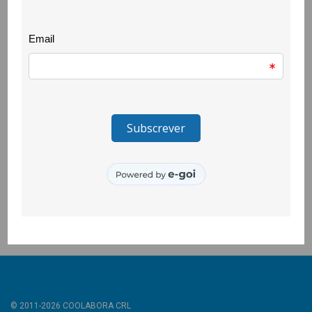
Será desenvolvido em 4 grandes áreas, Educação, Habitação,
Saúde e Emprego, e conta com diversas atividades
transversais, entre elas o Festival/Fórum da diversidade e da
interculturalidade.
Conta com uma equipa constituída por uma coordenadora,
dois mediadores que são elementos da comunidade migrante
e cigana do concelho e ainda uma mediadora da sociedade
maioritária.
É financiado pelo POISE, através do objectivo temático 9:
Projeto de mediadores municipais e interculturais e na Covilhã
será dinamizado por uma parceria entre a Câmara Municipal da
Covilhã, a CooLabora e a Beira Serra.
© 2011-2026 COOLABORA CRL