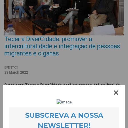
Tecer a DiverCidade: promover a
interculturalidade e integração de pessoas
migrantes e ciganas
EVENTOS
23 March 2022
O projecto Tecer a DiverCidade está no terreno até ao final de
2022 e tem como objectivos a criação de pontes relacionais,
sociais e educativas entre as comunidades ciganas/imigrantes,
a sociedade maioritária e as instituições sociais; a promoção
da integração e inclusão social das comunidades ciganas e
imigrantes e a promoção do diálogo intercultural e inclusivo.