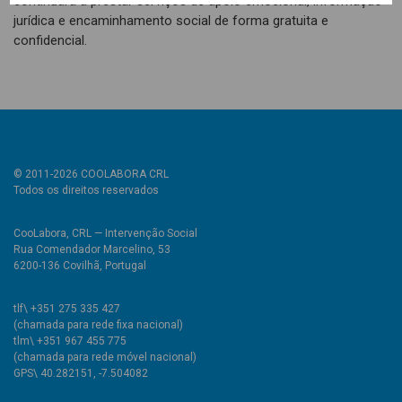
continuará a prestar serviços de apoio emocional, informação
jurídica e encaminhamento social de forma gratuita e
confidencial.
© 2011-2026 COOLABORA CRL
Todos os direitos reservados
CooLabora, CRL — Intervenção Social
Rua Comendador Marcelino, 53
6200-136 Covilhã, Portugal
tlf\ +351 275 335 427
(chamada para rede fixa nacional)
tlm\ +351 967 455 775
(chamada para rede móvel nacional)
GPS\ 40.282151, -7.504082