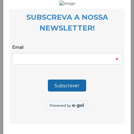
situações de violência doméstica nas vertentes de apoio
psicológico, informação jurídica e encaminhamento social.
Neste período, manteve-se o acompanhamento continuado a
124 vítimas de anos anteriores (119M+5H). Pelo que,
contabilizando processos novos e vítimas em
acompanhamento continuado de anos transactos, registou-se
um total de 181 vítimas atendidas (170M+11H).
Ao nível dos atendimentos, registaram-se 318 atendimentos
presenciais e 792 atendimentos não presenciais.
Em 74,6% das situações existia violência física; em 30,9% dos
casos a vítima mantinha a co-habitação com a pessoa
agressora. Em 32% das situações a pessoa agressora era
cônjuge/companheiro/a/namorado/a e em 44,8% era ex-
cônjuge/ex-companheiro/a/ex-namorado/a. Das pessoas
agressoras, 95% são do sexo masculino.
O Gabinete de Apoio a Vítimas de Violência Doméstica