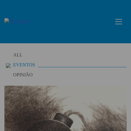
Skip
to
content
ALL
EVENTOS
OPINIÃO