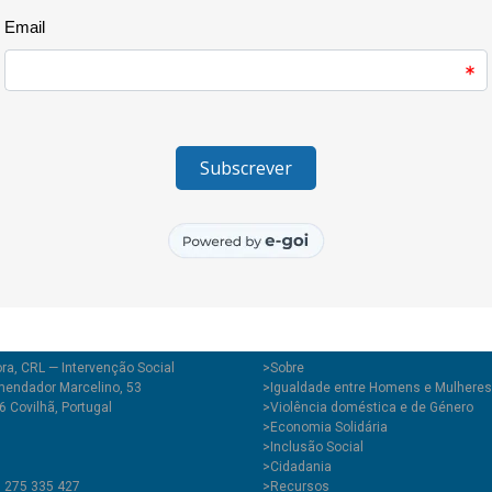
no âmbito do projecto EDxperim
projecto os temas relacionados
namoro e decorreram já algum
pedagógicos para trabalhar est
programa destinado a assinalar
tertúlia e um flash mob.
Saiba mais, aqui:
https://www.ed
ra, CRL — Intervenção Social
>
Sobre
endador Marcelino, 53
>Igualdade entre Homens e Mulheres
 Covilhã, Portugal
>Violência doméstica e de Género
>Economia Solidária
>Inclusão Social
>Cidadania
1 275 335 427
>Recursos