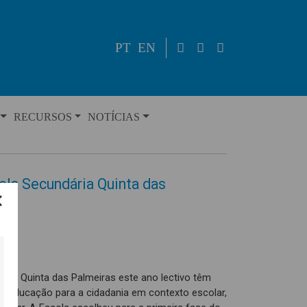
PT
EN
RECURSOS
NOTÍCIAS
ola Secundária Quinta das
ria Quinta das Palmeiras este ano lectivo têm
 de educação para a cidadania em contexto escolar,