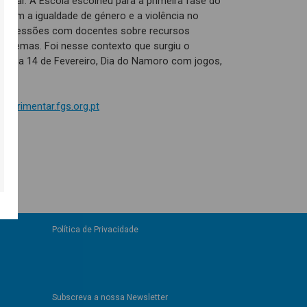
entar. A Escola escolheu para a primeira fase do
 com a igualdade de género e a violência no
as sessões com docentes sobre recursos
es temas. Foi nesse contexto que surgiu o
 o dia 14 de Fevereiro, Dia do Namoro com jogos,
xperimentar.fgs.org.pt
Política de Privacidade
Subscreva a nossa Newsletter