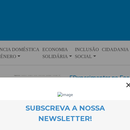
NCIA DOMÉSTICA
ECONOMIA
INCLUSÃO
CIDADANIA
GÉNERO
SOLIDÁRIA
SOCIAL
EDxperimentar na Esc
Palmeiras
EVENTOS
23 February 2023
A CooLabora e a Escola Secundá
estado a trabalhar as práticas