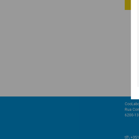
CooLabo
Rua Com
6200-136
tlf\ +35