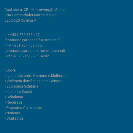
CooLabora, CRL — Intervenção Social
Rua Comendador Marcelino, 53
6200-020 Covilhã PT
tlf\ +351 275 335 427
(chamada para rede fixa nacional)
tlm\ +351 967 455 775
(chamada para rede móvel nacional)
GPS\ 40.282151, -7.504082
>
Sobre
>Igualdade entre Homens e Mulheres
>Violência doméstica e de Género
>Economia Solidária
>Inclusão Social
>Cidadania
>Recursos
>Projectos Concluídos
>Notícias
>Contactos