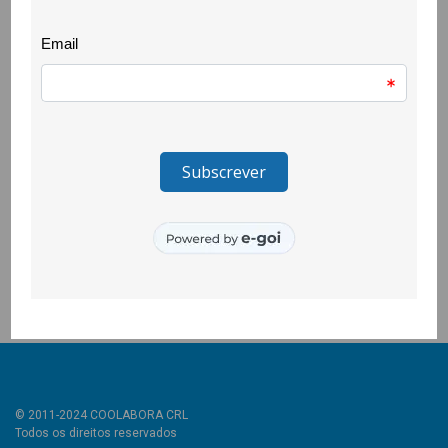
Consignação do IRS
EVENTOS
23 March 2023
Em 2022 acompanhámos 364 pessoas vítimas de violência
doméstica. Com a ajuda da consignação do IRS de 2021, num
total de 1663 euros, esta missão ficou mais fácil. Este ano
queremos continuar a contar com a generosidade das
pessoas que fazem a consignação dos seus impostos e por
isso deixamos aqui o apelo. Preencha a tabela 11 do Modelo 3
da sua declaração de IRS indicando no campo 1101 o NIF da
CooLabora: 508439965
© 2011-2024 COOLABORA CRL
Todos os direitos reservados